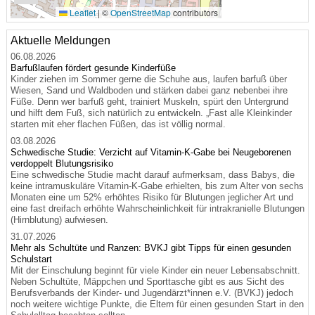
Leaflet
|
©
OpenStreetMap
contributors
Aktuelle Meldungen
06.08.2026
Barfußlaufen fördert gesunde Kinderfüße
Kinder ziehen im Sommer gerne die Schuhe aus, laufen barfuß über
Wiesen, Sand und Waldboden und stärken dabei ganz nebenbei ihre
Füße. Denn wer barfuß geht, trainiert Muskeln, spürt den Untergrund
und hilft dem Fuß, sich natürlich zu entwickeln. „Fast alle Kleinkinder
starten mit eher flachen Füßen, das ist völlig normal.
03.08.2026
Schwedische Studie: Verzicht auf Vitamin-K-Gabe bei Neugeborenen
verdoppelt Blutungsrisiko
Eine schwedische Studie macht darauf aufmerksam, dass Babys, die
keine intramuskuläre Vitamin-K-Gabe erhielten, bis zum Alter von sechs
Monaten eine um 52% erhöhtes Risiko für Blutungen jeglicher Art und
eine fast dreifach erhöhte Wahrscheinlichkeit für intrakranielle Blutungen
(Hirnblutung) aufwiesen.
31.07.2026
Mehr als Schultüte und Ranzen: BVKJ gibt Tipps für einen gesunden
Schulstart
Mit der Einschulung beginnt für viele Kinder ein neuer Lebensabschnitt.
Neben Schultüte, Mäppchen und Sporttasche gibt es aus Sicht des
Berufsverbands der Kinder- und Jugendärzt*innen e.V. (BVKJ) jedoch
noch weitere wichtige Punkte, die Eltern für einen gesunden Start in den