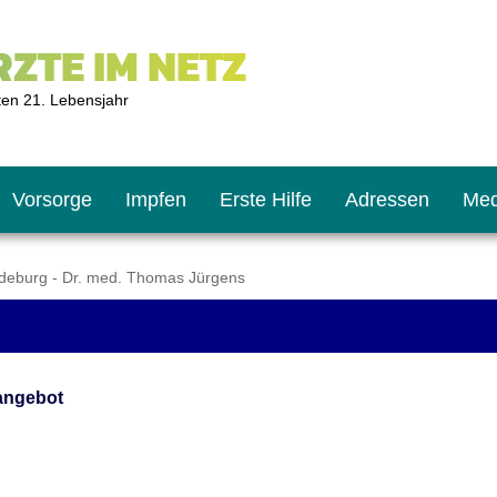
ZTE IM NETZ
ten 21. Lebensjahr
Vorsorge
Impfen
Erste Hilfe
Adressen
Med
deburg - Dr. med. Thomas Jürgens
U9
ie oft?
hner
angebot
s U11
chten?
2
r