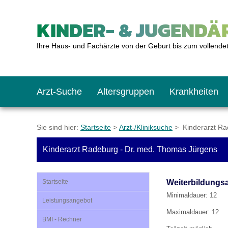
KINDER- & JUGENDÄR
Ihre Haus- und Fachärzte von der Geburt bis zum vollende
Arzt-Suche
Altersgruppen
Krankheiten
Das erste Jahr
Baby: U1 bis U6
Impfkalender
Notrufnummern
Notdienste
BMI-Rechner
Sie sind hier:
Startseite
>
Arzt-/Kliniksuche
> Kinderarzt Ra
Kinderarzt Radeburg - Dr. med. Thomas Jürgens
Kleinkinder
Kleinkind: U7 bis 
Impfen: Wann und w
Giftnotruf
Sozialpädiatrie
Körpergrößen-Rec
Startseite
Weiterbildungs
Schulkinder
Schulkind: U10 bi
Was muss man bea
Hausapotheke
Gesundheitsämter
Blutdruckrechner
Minimaldauer: 12
Leistungsangebot
Maximaldauer: 12
BMI - Rechner
Jugendliche
Teenager: J1 bis J
Impfreaktionen
Sofortmaßnahmen
Link-Tipps
Wachstum-Rechne