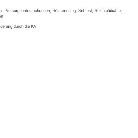
en, Vorsorgeuntersuchungen, Hörscreening, Sehtest, Sozialpädiatrie,
en
 Bildschirmmediengebrauch
rderung durch die KV
rsorgen
erinnerung
der
ormationsflyer
d gestalten