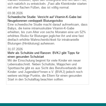
sich natürlich zu entwickeln. „Fast alle Kleinkinder starten
mit eher flachen Füßen, das ist völlig normal.
03.08.2026
Schwedische Studie: Verzicht auf Vitamin-K-Gabe bei
Neugeborenen verdoppelt Blutungsrisiko
Eine schwedische Studie macht darauf aufmerksam, dass
Babys, die keine intramuskuläre Vitamin-K-Gabe
erhielten, bis zum Alter von sechs Monaten eine um 52%
erhöhtes Risiko für Blutungen jeglicher Art und eine fast
dreifach erhöhte Wahrscheinlichkeit für intrakranielle
Blutungen (Hirnblutung) aufwiesen.
31.07.2026
Mehr als Schultüte und Ranzen: BVKJ gibt Tipps für
einen gesunden Schulstart
Mit der Einschulung beginnt für viele Kinder ein neuer
Lebensabschnitt. Neben Schultüte, Mäppchen und
Sporttasche gibt es aus Sicht des Berufsverbands der
Kinder- und Jugendärzt*innen e.V. (BVKJ) jedoch noch
weitere wichtige Punkte, die Eltern für einen gesunden
Start in den Schulalltag beachten sollten.