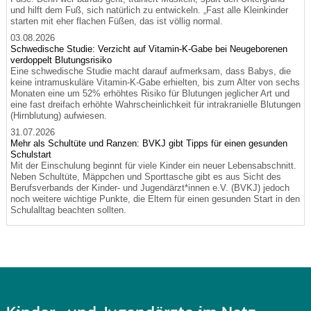
und hilft dem Fuß, sich natürlich zu entwickeln. „Fast alle Kleinkinder
starten mit eher flachen Füßen, das ist völlig normal.
03.08.2026
Schwedische Studie: Verzicht auf Vitamin-K-Gabe bei Neugeborenen
verdoppelt Blutungsrisiko
Eine schwedische Studie macht darauf aufmerksam, dass Babys, die
keine intramuskuläre Vitamin-K-Gabe erhielten, bis zum Alter von sechs
Monaten eine um 52% erhöhtes Risiko für Blutungen jeglicher Art und
eine fast dreifach erhöhte Wahrscheinlichkeit für intrakranielle Blutungen
(Hirnblutung) aufwiesen.
31.07.2026
Mehr als Schultüte und Ranzen: BVKJ gibt Tipps für einen gesunden
Schulstart
Mit der Einschulung beginnt für viele Kinder ein neuer Lebensabschnitt.
Neben Schultüte, Mäppchen und Sporttasche gibt es aus Sicht des
Berufsverbands der Kinder- und Jugendärzt*innen e.V. (BVKJ) jedoch
noch weitere wichtige Punkte, die Eltern für einen gesunden Start in den
Schulalltag beachten sollten.