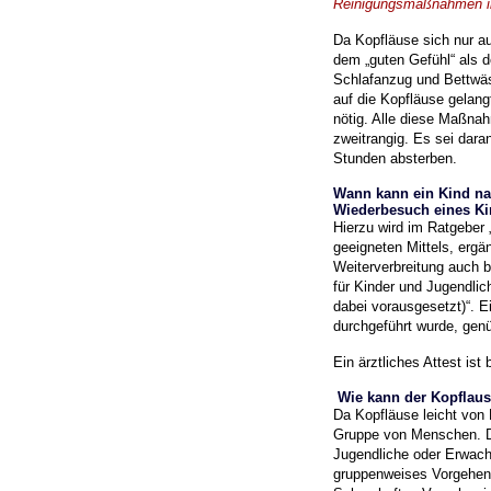
Reinigungsmaßnahmen in 
Da Kopfläuse sich nur 
dem „guten Gefühl“ als
d
Schlafanzug und Bettwä
auf die Kopfläuse gelangt
nötig.
Alle diese Maßnah
zweitrangig. Es sei daran
Stunden absterben.
Wann kann ein Kind nac
Wiederbesuch eines K
Hierzu wird im Ratgeber 
geeigneten Mittels,
ergä
Weiterverbreitung auch 
für Kinder und Jugendlic
dabei vorausgesetzt)“.
E
durchgeführt wurde, genü
Ein ärztliches Attest ist 
Wie kann der Kopflausb
Da Kopfläuse leicht von 
Gruppe von Menschen.
Jugendliche oder Erwac
gruppenweises Vorgehen