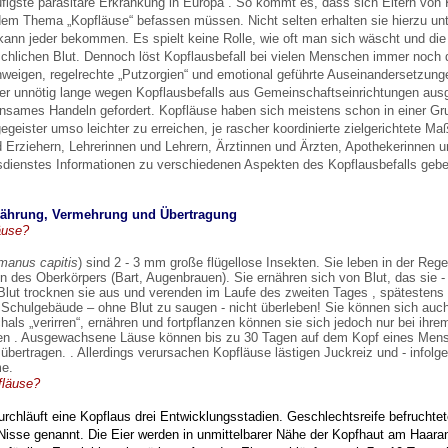
figste parasitäre Erkrankung in Europa . So kommt es, dass sich Eltern von
t dem Thema
„Kopfläuse“ befassen müssen. Nicht selten erhalten sie hierzu unt
 kann jeder bekommen. Es spielt keine
Rolle, wie oft man sich wäscht und di
chlichen Blut. Dennoch löst Kopflausbefall bei vielen Menschen
immer noch d
 Bildschirmmediengebrauch
weigen, regelrechte „Putzorgien“ und emotional geführte Auseinandersetzun
er unnötig
lange wegen Kopflausbefalls aus Gemeinschaftseinrichtungen aus
insames Handeln gefordert. Kopfläuse
haben sich meistens schon in einer Gr
egeister umso leichter zu erreichen, je rascher koordinierte
zielgerichtete M
d Erziehern, Lehrerinnen und Lehrern,
Ärztinnen und Ärzten, Apothekerinnen u
sdienstes Informationen zu verschiedenen Aspekten des Kopflausbefalls
gebe
rsorgen
rnährung, Vermehrung und Übertragung
äuse?
erinnerung
der
manus capitis
) sind 2 - 3 mm große flügellose Insekten. Sie leben in
der Rege
en des Oberkörpers (Bart, Augenbrauen). Sie ernähren sich von Blut, das sie
lut trocknen sie aus
und verenden im Laufe des zweiten Tages , spätestens
r Schulgebäude – ohne Blut zu saugen
- nicht überleben! Sie können sich au
ormationsflyer
als „verirren“, ernähren und fortpflanzen können sie
sich jedoch nur bei ihr
en . Ausgewachsene Läuse können bis zu 30 Tagen auf dem Kopf eines Me
übertragen. . Allerdings
verursachen Kopfläuse lästigen Juckreiz und - infol
me.
fläuse?
d gestalten
rchläuft eine Kopflaus drei Entwicklungsstadien. Geschlechtsreife befruchte
Nisse genannt. Die Eier werden in unmittelbarer Nähe der Kopfhaut am Haaran