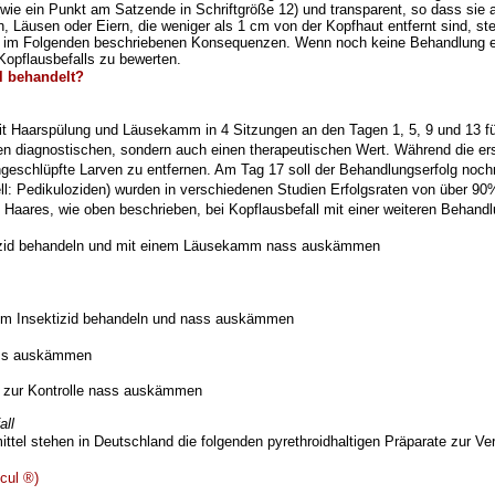
(wie ein
Punkt am Satzende in Schriftgröße 12) und transparent, so dass sie
, Läusen oder Eiern, die weniger
als 1 cm von der Kopfhaut entfernt sind, st
len im Folgenden beschriebenen Konsequenzen. Wenn noch keine
Behandlung er
Kopflausbefalls zu bewerten.
l behandelt?
 Haarspülung und Läusekamm in 4 Sitzungen an den Tagen 1, 5, 9
und 13 f
nen
diagnostischen, sondern auch einen therapeutischen Wert. Während die er
hgeschlüpfte Larven zu
entfernen. Am Tag 17 soll der Behandlungserfolg noc
iell: Pedikuloziden) wurden in verschiedenen Studien Erfolgsraten von über 90%
aares, wie oben beschrieben, bei Kopflausbefall mit
einer weiteren Behandl
izid behandeln
und mit einem Läusekamm nass auskämmen
nem Insektizid behandeln und nass auskämmen
nass auskämmen
l zur Kontrolle nass auskämmen
all
ttel stehen in Deutschland die folgenden pyrethroidhaltigen Präparate
zur Ve
icul ®)