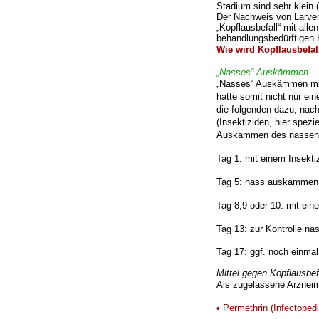
Stadium sind sehr klein 
Der Nachweis von Larven
„Kopflausbefall“ mit al
behandlungsbedürftigen
Wie wird Kopflausbefal
„Nasses“ Auskämmen
„Nasses“ Auskämmen mit
hatte somit nicht nur ei
die folgenden dazu, nac
(Insektiziden, hier spez
Auskämmen des nassen H
Tag 1: mit einem Insekt
Tag 5: nass auskämmen
Tag 8,9 oder 10: mit ei
Tag 13: zur Kontrolle 
Tag 17: ggf. noch einma
Mittel gegen Kopflausbef
Als zugelassene Arzneimi
• Permethrin (Infectoped