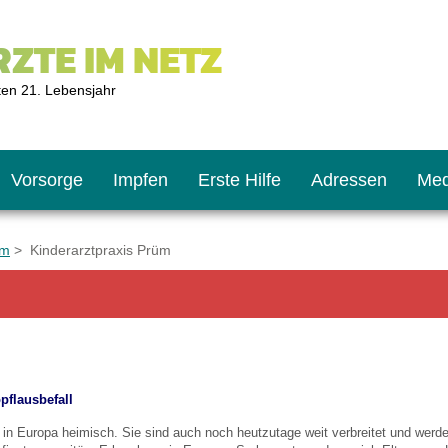
ZTE IM NETZ
ten 21. Lebensjahr
Vorsorge
Impfen
Erste Hilfe
Adressen
Med
üm
> Kinderarztpraxis Prüm
U9
ie oft?
hner
s U11
chten?
pflausbefall
r in Europa heimisch. Sie sind auch noch heutzutage weit verbreitet
und werde
2
r