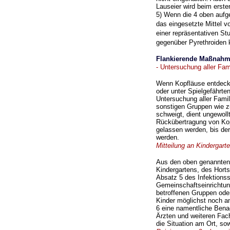
Lauseier wird beim erste
5) Wenn die 4 oben aufg
das eingesetzte Mittel
vo
einer repräsentativen St
gegenüber Pyrethroiden 
Flankierende Maßnahme
- Untersuchung aller Fam
Wenn Kopfläuse entdeckt 
oder unter Spielgefährte
Untersuchung aller Famil
sonstigen Gruppen wie z
schweigt,
dient ungewoll
Rückübertragung von Ko
gelassen werden, bis de
werden.
Mitteilung an Kindergart
Aus den oben genannten 
Kindergartens, des Hort
Absatz 5 des Infektions
Gemeinschaftseinrichtung
betroffenen Gruppen od
Kinder möglichst noch a
6 eine namentliche Bena
Ärzten und
weiteren Fach
die Situation am Ort, s