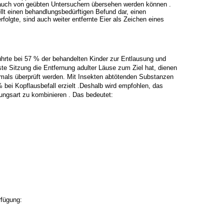
 auch von geübten Untersuchern
übersehen werden können .
ellt einen behandlungsbedürftigen Befund dar,
einen
folgte, sind auch weiter entfernte Eier als Zeichen eines
ührte bei 57 % der behandelten Kinder zur Entlausung und
ste Sitzung die
Entfernung adulter Läuse zum Ziel hat, dienen
hmals überprüft werden.
Mit Insekten abtötenden Substanzen
 bei Kopflausbefall erzielt .Deshalb wird
empfohlen, das
ungsart zu kombinieren . Das bedeutet:
rfügung: