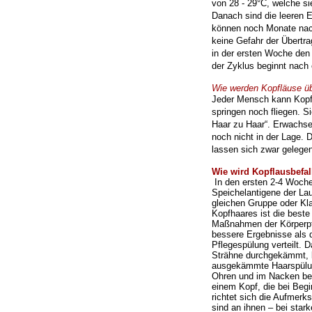
von 28 - 29°C, welche si
U0-Vorsorge
Danach sind die leeren E
können noch Monate nach
keine Gefahr der Übertr
in der ersten Woche den
der Zyklus beginnt nac
Wie werden Kopfläuse ü
Jeder Mensch kann Kopf
springen noch fliegen. S
Haar zu Haar“. Erwachse
noch nicht in der Lage. 
lassen sich zwar gelegen
Wie wird Kopflausbefall
In den ersten 2-4 Woche
Speichelantigene der L
gleichen Gruppe oder Kl
Kopfhaares ist die best
Maßnahmen der Körperpfl
bessere Ergebnisse als
Pflegespülung
verteilt.
Strähne durchgekämmt, 
ausgekämmte Haarspülun
Ohren und im Nacken be
einem Kopf, die bei Beg
richtet sich die Aufmer
sind an ihnen
– bei star