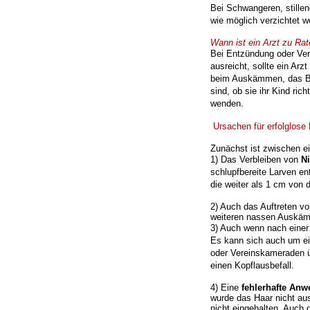
Bei Schwangeren, stille
wie möglich verzichtet
w
Wann ist ein Arzt zu Rat
Bei Entzündung oder Ver
ausreicht, sollte ein
Arzt
beim Auskämmen, das B
sind, ob sie ihr Kind ric
wenden.
Ursachen für erfolglose
Zunächst ist zwischen ei
1) Das Verbleiben von
N
schlupfbereite Larven en
die weiter als 1 cm von d
2) Auch das Auftreten v
weiteren nassen Ausk
3) Auch wenn nach eine
Es kann sich auch um
e
oder Vereinskameraden 
einen Kopflausbefall.
4) Eine
fehlerhafte An
wurde das Haar nicht au
nicht eingehalten. Auch