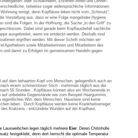
 Kindergarten-
oder Schulkindern, Erzieher/-innen und Lehrer/-
erschiedliche, teilweise sogar widersprüchliche Informationen.
e Wohnung reinigt, denn Kopfläuse leben nicht vom
„Schmutz“,
ie Vorstellung aus, dass er eine Folge mangelnder Hygiene
gen
sind die Folgen. In der Hoffnung, die Sache „in den Griff“ zu
geschlossen. Dabei sind gerade
beim Kopflausbefall sachliche
uppe ausgebreitet, wenn sie entdeckt werden.
Deshalb sind
aßnahmen ergriffen werden.
Mit dieser Schrift möchten wir
nd Apothekern sowie Mitarbeiterinnen und Mitarbeitern
des
n und damit zu Erfolgen im gemeinsamen Handeln gegen
l auf dem behaarten Kopf von Menschen, gelegentlich auch an
 - nach einem
schmerzlosen Stich - mehrmals täglich aus der
 nach 55 Stunden . Kopfläuse
können also ein Wochenende in
ch auf unbelebte Gegenstände wie zum Beispiel
Haargummis,
em eigentlichen Wirt, dem Menschen. Haustiere sind keine
nschen
leben .
Durch Kopfläuse werden keine Krankheitserreger
ge des Kratzens - entzündete Wunden
auf der Kopfhaut,
te
Lausweibchen legen täglich mehrere
Eier
. Deren Chitinhülle
satz festgeklebt
, denn dort herrscht die optimale Temperatur