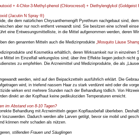
utoxid + 4-Chlor-3-Methyl-phenol (Chlorocresol) + Diethylenglykol
(Goldgeist
toxid (Jacutin N Spray ®)
izide, die dem natürlichen Chrysanthemengift Pyrethrum nachgebaut
sind, dem
zwischen
aber nur noch entfernt verwandt sind. Sie besitzen eine schnell ein
rt eine Entwesungsmittelliste, in die Mittel aufgenommen werden,
deren Wi
neben den genannten Mitteln auch die Medizinprodukte
„Mosquito Läuse Sham
edizinprodukte und Kosmetika
erhältlich, deren Wirksamkeit nur in einzelne
e Mittel im Einzelfall wirkungslos sind; über ihre Effekte
liegen jedoch nicht 
sdienstes zu empfehlen.
Die Arzneimittel und Medizinprodukte, die als „Läuse
 angewandt werden, wird auf den Beipackzetteln ausführlich erklärt. Die Gebr
fgetragen wird, in triefend nassem Haar zu stark verdünnt wird oder die vorg
tizide wirken erst mehrere Stunden nach der Behandlung tödlich. Von Hitzee
den direkt an der Kopfhaut keine pedikuloziden Temperaturen erreicht.
n im Abstand von 8-10 Tagen?
orrekte Behandlung mit Arzneimitteln gegen Kopflausbefall überleben.
Deshalb
er
loszuwerden. Dadurch werden alle Larven getilgt, bevor sie mobil und gesc
h und können mehr schaden als
nützen.
ren, stillenden Frauen und Säuglingen