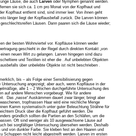
 junge Läuse, die auch
Larven
oder
Nymphen genannt werden.
ernen sie sich ca. 1 cm pro Monat von der Kopfhaut und
er Kopfhaut entfernt sind, sind immer leer. Von ihnen geht
sto länger liegt
der Kopflausbefall zurück. Die Larven können
u geschlechtsreifen Läusen. Dann
paaren sich die Läuse wieder;
en der besten Wohnviertel vor.
Kopfläuse können weder
ertragung geschieht in der Regel durch direkten Kontakt „von
 einen neuen Wirt zu gelangen. Larven hingegen sind dazu
cheltiere und Textilien
ist eher die . Auf unbelebten Objekten
lausbefalls über unbelebte
Objekte ist nicht beschrieben .
erklich, bis – als Folge einer Sensibilisierung gegen
lte Untersuchung angezeigt;
aber auch, wenn Kopfläuse in der
egelmäßige, alle 1 – 2 Wochen durchgeführte
Untersuchung des
en auf andere Menschen vorgebeugt.
Wie für andere
it.
Das „nasse“ Auskämmen dauert zwar länger, bringt aber
aschenen, tropfnassen Haar wird eine reichliche Menge
feinen
Kamm systematisch unter guter Beleuchtung Strähne für
leichtem Druck über die
Kopfhaut geführt werden. Die
nders gründlich sollten die Partien an den Schläfen, um die
assen. Oft sind weniger
als 10 ausgewachsene Läuse auf
 auch bei sorgfältiger Untersuchung übersehen werden.
Deshalb
 und von dunkler Farbe. Sie kleben fest an den Haaren und
 zu
Schuppen nicht leicht abgestreift werden. Larven im ersten