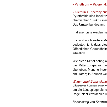
• Pyrethrum + Piperonylb
• Allethrin + Piperonylbu
Pyrethroide sind Insekt
chemischen Struktur in
Das Umweltbundesamt füh
In dieser Liste werden 
Es sind noch weitere M
bedeutet nicht, dass dies
Öffentlichen Gesundheit
erhältlich.
Wie diese Mittel richtig
das Mittel zu sparsam au
überleben. Manche Insek
abzuraten; in Saunen wer
Warum zwei Behandlunge
Läuseeier können eine k
um die Läuseplage sich
Regel nicht erforderlic
Behandlung von Schwange