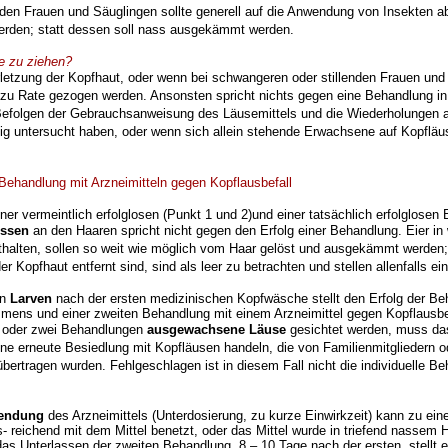
nden Frauen und Säuglingen sollte generell auf die Anwendung von
Insekten a
erden; statt dessen soll nass ausgekämmt werden.
e zu ziehen?
letzung der Kopfhaut, oder wenn bei schwangeren oder stillenden
Frauen und
 zu Rate gezogen werden. Ansonsten spricht nichts gegen eine Behandlung in 
efolgen der
Gebrauchsanweisung des Läusemittels und die Wiederholungen 
htig untersucht haben, oder wenn sich
allein stehende Erwachsene auf Kopfläu
 Behandlung mit Arzneimitteln gegen Kopflausbefall
ner vermeintlich erfolglosen (Punkt 1 und 2)und einer tatsächlich erfolglosen
issen
an den Haaren spricht nicht gegen den Erfolg einer Behandlung.
Eier in
thalten, sollen
so weit wie möglich vom Haar gelöst und ausgekämmt werden; 
er Kopfhaut entfernt sind, sind als
leer zu betrachten und stellen allenfalls 
on
Larven
nach der ersten medizinischen Kopfwäsche stellt den Erfolg
der Be
ämmens
und einer zweiten Behandlung mit einem Arzneimittel gegen Kopflausbe
r oder zwei Behandlungen
ausgewachsene Läuse
gesichtet werden,
muss das
ine erneute Besiedlung mit Kopfläusen handeln, die von Familienmitgliedern 
übertragen wurden. Fehlgeschlagen
ist in diesem Fall nicht die individuell
wendung
des Arzneimittels (Unterdosierung, zu kurze Einwirkzeit) kann
zu ein
s-
reichend mit dem Mittel benetzt, oder das Mittel wurde in triefend nassem 
 das Unterlassen der zweiten
Behandlung, 8 – 10 Tage nach der ersten, stellt 