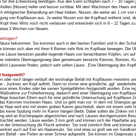
e für ihre Entwicklung
benötigen. Aus den Eiern schlüpfen nach 7 – 10 Tagen
ihüllen (Nissen) heller und besser sichtbar.
Mit dem Wachstum des Haars entf
 erfolgreicher Behandlung am Haar kleben. Nissen, die weiter als 1
cm von d
agung
von Kopfläusen aus. Je weiter Nissen von der Kopfhaut entfernt sind, de
 Kopf ihres Wirts noch
nicht verlassen und entwickeln sich in 9 – 11 Tagen z
h etwa 3 Wochen von Neuem.
bertragen?
läuse bekommen. Sie kommen auch in den besten Familien und in
den Schul
ie können sich aber mit ihren 6 Beinen sehr
flink im Kopfhaar bewegen. Die Üb
ne Läuse benutzen parallel liegende Haare von benachbarten Köpfen,
um auf
Der
indirekte Übertragungsweg über gemeinsam benutzte Kämme, Bürsten, Kus
tlich Läuseeier
finden, jedoch sehr selten Läuse . Eine Übertragung des Kopf
 festgestellt?
n oder noch länger verläuft der erstmalige Befall mit Kopfläusen
meistens unm
aus
- Juckreiz am Kopf auftritt. Dann ist immer eine gründliche, ggf. wiederho
asse eines Kindes oder bei
seinen Spielgefährten festgestellt wurden. Eine r
e Maßnahme zur Früherkennung; dadurch wird einer
Übertragung von Kopfläus
ege brauchen Eltern auch für eine gründliche Untersuchung
auf Kopfläuse Ze
 das Kämmen trockenen Haars. Und so geht man vor:
In dem mit Shampoo gew
 Das Haar wird erst mit einem groben Kamm gescheitelt, dann mit einem sehr 
bis keine
Spülung mehr im Kamm hängen bleibt. Dabei sollen die Zinken mit 
g wird an Küchenpapier abgestrichen
und nach Läusen durchgemustert.
Beso
trachtet
werden. Läuse werden 3 mm groß und können sich der Haarfarbe anp
inn der Untersuchung die Flucht
antreten. Sie sind ziemlich flink und können
ksamkeit auch auf Eier am Haaransatz. Sie sind etwa so
groß wie ein Sandkorn
kem Befall - wie Perlen an einer Schnur aufgereiht. Sie können im Gegensatz