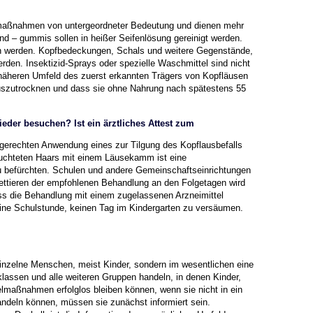
smaßnahmen von untergeordneter Bedeutung und dienen mehr
 und – gummis
sollen in heißer Seifenlösung gereinigt werden.
n werden. Kopfbedeckungen, Schals
und weitere Gegenstände,
erden. Insektizid-Sprays oder spezielle Waschmittel sind nicht
näheren Umfeld des zuerst erkannten Trägers von Kopfläusen
auszutrocknen und dass
sie ohne Nahrung nach spätestens 55
der besuchen? Ist ein ärztliches Attest zum
gerechten Anwendung eines zur Tilgung des Kopflausbefalls
euchteten
Haars mit einem Läusekamm ist eine
u befürchten.
Schulen und andere Gemeinschaftseinrichtungen
ettieren der empfohlenen Behandlung
an den Folgetagen wird
ass die Behandlung
mit einem zugelassenen Arzneimittel
eine Schulstunde, keinen Tag im Kindergarten
zu versäumen.
einzelne Menschen, meist Kinder, sondern im wesentlichen eine
lklassen
und alle weiteren Gruppen handeln, in denen Kinder,
nzelmaßnahmen erfolglos bleiben können, wenn
sie nicht in ein
eln können, müssen sie zunächst informiert sein.