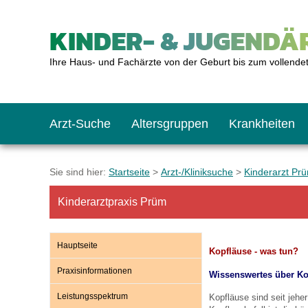
KINDER- & JUGENDÄR
Ihre Haus- und Fachärzte von der Geburt bis zum vollende
Arzt-Suche
Altersgruppen
Krankheiten
Das erste Jahr
Baby: U1 bis U6
Impfkalender
Notrufnummern
Notdienste
BMI-Rechner
Sie sind hier:
Startseite
>
Arzt-/Kliniksuche
>
Kinderarzt Pr
Kinderarztpraxis Prüm
Kleinkinder
Kleinkind: U7 bis 
Impfen: Wann und w
Giftnotruf
Sozialpädiatrie
Körpergrößen-Rec
Hauptseite
Kopfläuse - was tun?
Schulkinder
Schulkind: U10 bi
Was muss man bea
Hausapotheke
Gesundheitsämter
Blutdruckrechner
Praxisinformationen
Wissenswertes über Ko
Leistungsspektrum
Kopfläuse sind seit jehe
Jugendliche
Teenager: J1 bis J
Impfreaktionen
Sofortmaßnahmen
Link-Tipps
Wachstum-Rechne