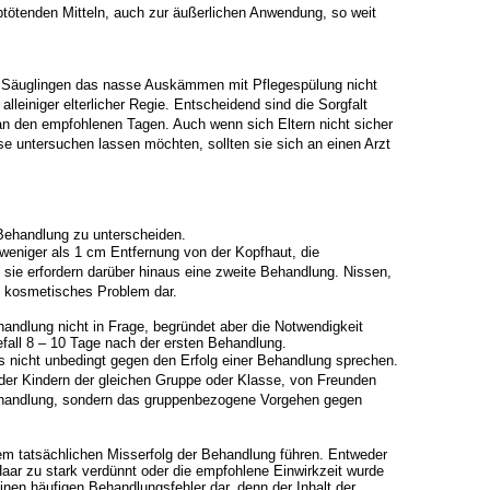
btötenden Mitteln, auch zur äußerlichen Anwendung, so weit
 Säuglingen das nasse Auskämmen mit Pflegespülung nicht
alleiniger
elterlicher Regie. Entscheidend sind die Sorgfalt
an den empfohlenen Tagen.
Auch wenn sich Eltern nicht sicher
se untersuchen lassen möchten, sollten sie sich an
einen Arzt
Behandlung zu unterscheiden.
 weniger als 1 cm Entfernung von der Kopfhaut, die
sie erfordern darüber hinaus
eine zweite Behandlung. Nissen,
ein kosmetisches Problem dar.
handlung nicht in Frage, begründet aber die Notwendigkeit
fall 8 – 10 Tage
nach der ersten Behandlung.
 nicht unbedingt gegen den Erfolg einer Behandlung sprechen.
oder Kindern der
gleichen Gruppe oder Klasse, von Freunden
e Behandlung, sondern das gruppenbezogene
Vorgehen gegen
em tatsächlichen Misserfolg der Behandlung führen. Entweder
Haar zu stark verdünnt
oder die empfohlene Einwirkzeit wurde
einen häufigen Behandlungsfehler dar,
denn der Inhalt der