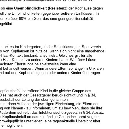
 ob eine
Unempfindlichkeit (Resistenz)
der Kopfläuse gegen
hiedliche Empfindlichkeiten gegenüber äußeren Einflüssen. In
ugen zu über 80% ein Gen, das eine geringere
Sensibilität
geführt.
, sei es im Kindergarten, in der Schulklasse, im Sportverein
ers von Kopfläusen
ist nutzlos, wenn sich nicht eine umgehende
-Haar-Kontakt bestand, anschließt.
Gleiches gilt für alle
zu-Haar-Kontakt zu anderen Kindern hatte. Wer über Läuse
ächsten Chorstunde beispielsweise kann eine
und behandelt wurden. Wenn andere Eltern
so lange im Unklaren
nd auf den Kopf des eigenen oder anderer Kinder übertragen
opflausbefall betroffene Kind in die gleiche Gruppe des
 Dies hat auch der
Gesetzgeber berücksichtigt und in § 34,
lausbefall der Leitung der oben genannten
 ist dann Aufgabe der jeweiligen Einrichtung, die Eltern der
ng von Namen - zu informieren,
um zu bewirken, dass sie ihre
Außerdem schreibt das Infektionsschutzgesetz in
§ 34, Absatz
en Kopflausbefall an das zuständige Gesundheitsamt vor, um
chweigepflicht unterliegen, eine tagesaktuelle Übersicht über
u ermöglichen.