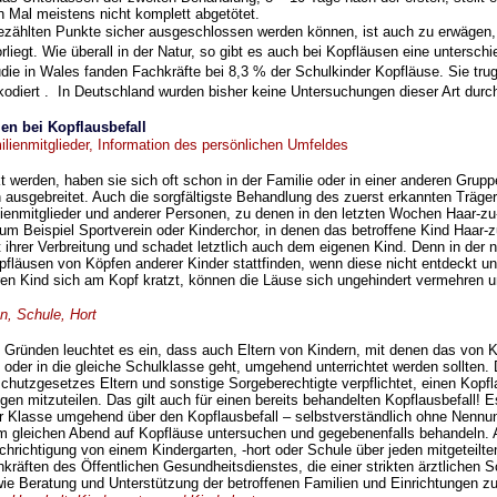
n Mal meistens nicht komplett abgetötet.
ezählten Punkte sicher ausgeschlossen werden können, ist auch zu
erwägen,
rliegt. Wie überall in der Natur, so gibt es auch bei Kopfläusen eine untersc
udie in Wales fanden
Fachkräfte bei 8,3 % der Schulkinder Kopfläuse. Sie tr
kodiert . In Deutschland wurden bisher keine
Untersuchungen dieser Art durch
n bei Kopflausbefall
ilienmitglieder, Information des persönlichen Umfeldes
werden, haben sie sich oft schon in der Familie oder in einer anderen
Gruppe
n
ausgebreitet. Auch die sorgfältigste Behandlung des zuerst erkannten Träg
ienmitglieder und anderer
Personen, zu denen in den letzten Wochen Haar-zu
um Beispiel Sportverein oder Kinderchor, in denen
das betroffene Kind Haar-
t ihrer Verbreitung und schadet letztlich auch dem eigenen Kind. Denn in der
n
pfläusen von Köpfen
anderer Kinder stattfinden, wenn diese nicht entdeckt 
ren Kind sich am Kopf kratzt, können die
Läuse sich ungehindert vermehren u
en, Schule, Hort
Gründen leuchtet es ein, dass auch Eltern von Kindern, mit denen
das von K
s oder
in die gleiche Schulklasse geht, umgehend unterrichtet werden sollten.
schutzgesetzes Eltern und sonstige
Sorgeberechtigte verpflichtet, einen Kopf
en mitzuteilen. Das gilt auch für einen bereits behandelten Kopflausbefall! Es
er Klasse
umgehend über den Kopflausbefall – selbstverständlich ohne Nennu
m gleichen Abend auf Kopfläuse
untersuchen und gegebenenfalls behandeln. 
chrichtigung von einem Kindergarten, -hort oder Schule
über jeden mitgeteilt
kräften des Öffentlichen Gesundheitsdienstes, die einer strikten ärztlichen
S
owie Beratung
und Unterstützung der betroffenen Familien und Einrichtungen z