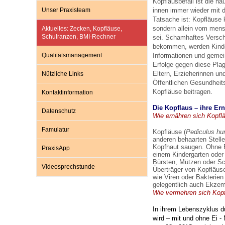
Kopflausbefall ist die
häu
Unser Praxisteam
innen immer wieder mi
Tatsache ist: Kopfläuse
sondern allein vom mens
Aktuelles: Zecken, Kopfläuse,
Impfsicherheit
Notdienste
Empfehlungen zum
Schulranzen, BMI-Rechner
sei. Schamhaftes
Versch
bekommen, werden Kind
Qualitätsmanagement
Informationen und geme
Häufige Fragen
Hörlexikon
Erfolge gegen diese Plag
Eltern, Erzieherinnen un
Nützliche Links
Öffentlichen Gesundheit
Kopfläuse beitragen.
Kontaktinformation
Recht auf Impfung
Material zu den Vo
Die Kopflaus – ihre E
Datenschutz
Wie ernähren sich Kopfl
Vorsorge- und Impf
Entwicklungskalen
Famulatur
Kopfläuse (
Pediculus hu
anderen behaarten
Stell
Kopfhaut saugen. Ohne B
PraxisApp
einem Kindergarten ode
Broschüren und Inf
Bürsten, Mützen oder Sch
Videosprechstunde
Überträger
von Kopfläus
wie Viren oder Bakterien 
gelegentlich auch Ekze
Wie vermehren sich Kop
Familienzeit gesun
In ihrem Lebenszyklus du
wird – mit und ohne Ei -