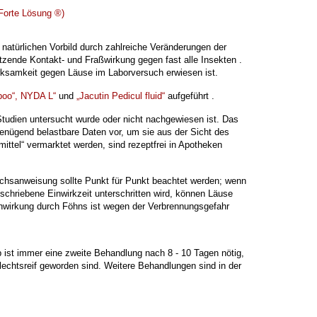
 Forte Lösung ®)
 natürlichen Vorbild durch zahlreiche Veränderungen der
setzende Kontakt- und
Fraßwirkung gegen fast alle Insekten .
rksamkeit gegen Läuse im Laborversuch erwiesen ist.
poo“, NYDA L“
und
„Jacutin Pedicul fluid“
aufgeführt .
n Studien untersucht wurde oder nicht nachgewiesen
ist. Das
genügend belastbare Daten vor, um sie aus der Sicht des
mittel“ vermarktet werden, sind rezeptfrei
in Apotheken
auchsanweisung sollte Punkt für Punkt beachtet werden; wenn
eschriebene Einwirkzeit unterschritten wird, können Läuse
inwirkung durch Föhns ist wegen der Verbrennungsgefahr
 ist immer eine zweite Behandlung nach 8 - 10 Tagen nötig,
hlechtsreif geworden
sind. Weitere Behandlungen sind in der