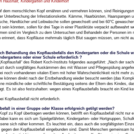
Haushalt, Kindergarten und Kinderhort
auf dem menschlichen Kopf ernähren und vermehren können, sind Reinigung
er Unterbrechung der Infestationskette. Kämme, Haarbürsten, Haarspangen
sche, Handtücher und
Leibwäsche sollen gewechselt und bei 60°C gewasche
 sein könnten, sollen für drei Tage in einer
Plastiktüte verpackt aufbewahrt w
men sind im Vergleich zu dem Untersuchen und Behandeln der Personen im
 erinnert,
dass Kopfläuse mehrmals täglich Blut saugen müssen, um nicht 
h Behandlung des Kopflausbefalls den Kindergarten oder die Schule wie
indergartens
oder einer Schule erforderlich ?
„Kopflausfall“ des Robert Koch-Instituts folgendes ausgeführt:
„Nach der sach
nzt durch sorgfältiges Auskämmen des mit Wasser und Pflegespülung angef
bei noch vorhandenen vitalen
Eiern mit hoher Wahrscheinlichkeit nicht mehr z
he können direkt
nach der Erstbehandlung wieder besucht werden (das Kompl
ine mündliche oder schriftliche Bestätigung seitens der Eltern des Kindes, d
gt. Es ist also festzuhalten:
wegen eines Kopflausbefalls braucht ein Kind k
bei Kopflausbefall nicht erforderlich.
efall in einer Gruppe oder Klasse erfolgreich getilgt werden?
Kopf zu Kopf übertragen werden können, betrifft ein Kopflausbefall
nicht nur 
Dabei kann es sich um Spielgefährten, Kindergarten- oder Hortgruppen, Schu
hsene sich näher
kommen.
Es leuchtet ein, dass auch die sorgfältigsten Ei
 gegen den Kopflausbefall eingebunden sind.
Damit Menschen gemeinsam hand