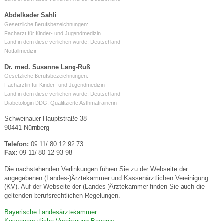
Abdelkader Sahli
Gesetzliche Berufsbezeichnungen:
Facharzt für Kinder- und Jugendmedizin
Land in dem diese verliehen wurde: Deutschland
Notfallmedizin
Dr. med. Susanne Lang-Ruß
Gesetzliche Berufsbezeichnungen:
Fachärztin für Kinder- und Jugendmedizin
Land in dem diese verliehen wurde: Deutschland
Diabetologin DDG, Qualifizierte Asthmatrainerin
Schweinauer Hauptstraße 38
90441 Nürnberg
Telefon:
09 11/ 80 12 92 73
Fax:
09 11/ 80 12 93 98
Die nachstehenden Verlinkungen führen Sie zu der Webseite der
angegebenen (Landes-)Ärztekammer und Kassenärztlichen Vereinigung
(KV). Auf der Webseite der (Landes-)Ärztekammer finden Sie auch die
geltenden berufsrechtlichen Regelungen.
Bayerische Landesärztekammer
Kassenaerztliche Vereinigung Bayerns