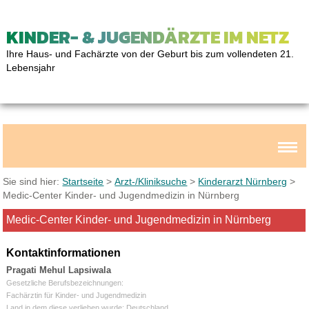
KINDER- & JUGENDÄRZTE IM NETZ
Ihre Haus- und Fachärzte von der Geburt bis zum vollendeten 21.
Lebensjahr
Sie sind hier:
Startseite
>
Arzt-/Kliniksuche
>
Kinderarzt Nürnberg
>
Medic-Center Kinder- und Jugendmedizin in Nürnberg
Medic-Center Kinder- und Jugendmedizin in Nürnberg
Kontaktinformationen
Pragati Mehul Lapsiwala
Gesetzliche Berufsbezeichnungen:
Fachärztin für Kinder- und Jugendmedizin
Land in dem diese verliehen wurde: Deutschland