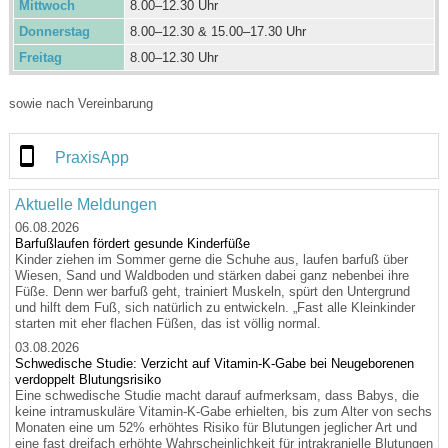
Mittwoch
8.00–12.30 Uhr
Donnerstag
8.00–12.30 & 15.00–17.30 Uhr
Freitag
8.00–12.30 Uhr
sowie nach Vereinbarung
PraxisApp
Aktuelle Meldungen
06.08.2026
Barfußlaufen fördert gesunde Kinderfüße
Kinder ziehen im Sommer gerne die Schuhe aus, laufen barfuß über
Wiesen, Sand und Waldboden und stärken dabei ganz nebenbei ihre
Füße. Denn wer barfuß geht, trainiert Muskeln, spürt den Untergrund
und hilft dem Fuß, sich natürlich zu entwickeln. „Fast alle Kleinkinder
starten mit eher flachen Füßen, das ist völlig normal.
03.08.2026
Schwedische Studie: Verzicht auf Vitamin-K-Gabe bei Neugeborenen
verdoppelt Blutungsrisiko
Eine schwedische Studie macht darauf aufmerksam, dass Babys, die
keine intramuskuläre Vitamin-K-Gabe erhielten, bis zum Alter von sechs
Monaten eine um 52% erhöhtes Risiko für Blutungen jeglicher Art und
eine fast dreifach erhöhte Wahrscheinlichkeit für intrakranielle Blutungen