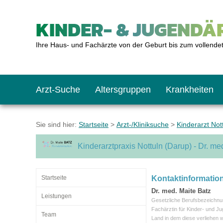
KINDER- & JUGENDÄR
Ihre Haus- und Fachärzte von der Geburt bis zum vollende
Arzt-Suche
Altersgruppen
Krankheiten
Das erste Jahr
Baby: U1 bis U6
Impfkalender
Notrufnummern
Notdienste
BMI-Rechner
Sie sind hier:
Startseite
>
Arzt-/Kliniksuche
>
Kinderarzt Not
Kinderarztpraxis Nottuln (Darup) - Dr. me
Kleinkinder
Kleinkind: U7 bis 
Impfen: Wann und w
Giftnotruf
Sozialpädiatrie
Körpergrößen-Rec
Startseite
Kontaktinformatio
Schulkinder
Schulkind: U10 bi
Was muss man bea
Hausapotheke
Gesundheitsämter
Blutdruckrechner
Dr. med. Maite Batz
Leistungen
Gesetzliche Berufsbezeichnu
Fachärztin für Kinder- und J
Team
Land in dem diese verliehen 
Jugendliche
Teenager: J1 bis J
Impfreaktionen
Sofortmaßnahmen
Link-Tipps
Wachstum-Rechne