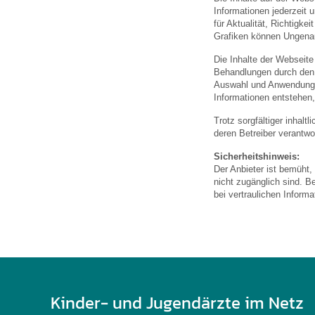
U0-Vorsorge
Informationen jederzeit 
für Aktualität, Richtigk
Grafiken können Ungenau
Die Inhalte der Webseite
Behandlungen durch den a
Auswahl und Anwendung 
Informationen entstehen,
Trotz sorgfältiger inhalt
deren Betreiber verantwor
Sicherheitshinweis:
Der Anbieter ist bemüht,
nicht zugänglich sind. B
bei vertraulichen Inform
Kinder- und Jugendärzte im Netz