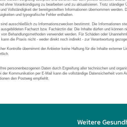
und ohne Vorankündigung zu bearbeiten und zu aktualisieren. Trotz ständiger
eit und Vollständigkeit der bereitgestellten Informationen übernommen werden
igkeiten und typografische Fehler enthalten.
 sind ausschließlich zu Informationszwecken bestimmt. Die Informationen stel
usgebildeten Facharzt bzw. Fachärztin dar. Die Inhalte dürfen und können nic
von Behandlungsmethoden verwendet werden. Für Schäden oder Unannehmlic
 kann die Praxis nicht - weder direkt noch indirekt - zur Verantwortung gezog
licher Kontrolle übernimmt der Anbieter keine Haftung für die Inhalte externer L
tlich.
 Ihre personenbezogenen Daten durch Ergreifung aller technischen und organis
ei der Kommunikation per E-Mail kann die vollständige Datensicherheit vom An
ationen den Postweg empfiehlt.
Weitere Gesund