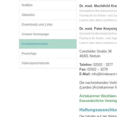
Notfälle
Dr. med. Mechthild Kre
Gesetzliche Berufsbezeichnu
Aktuelles
Impfsicherheit
Notdienste
Empfehlungen zum
Fachärztin für Kinder- und J
Land in dem diese verliehen 
Downloads und Links
Dr. med. Peter Kreysin
Häufige Fragen
Hörlexikon
Gesetzliche Berufsbezeichnu
Unsere Homepage
Facharzt für Kinder- und Jug
Land in dem diese verliehen 
Kontaktinformation
Recht auf Impfung
Material zu den Vo
Coesfelder Straße 38
PraxisApp
48301 Nottuln
Videosprechstunde
Telefon:
02502 - 3377
Vorsorge- und Impf
Entwicklungskalen
Fax:
02502 – 3279
E-Mail:
info@kinderarzt-
Die nachstehenden Verli
Broschüren und Inf
(Landes-)Ärztekammer fi
Ärztekammer Westfalen-
Kassenärztliche Vereini
Familienzeit gesun
Haftungsausschlu
Die Inhalte auf der Webs