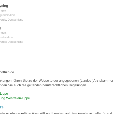
ysing
ngen:
 Bildschirmmediengebrauch
ugendmedizin
wurde: Deutschland
g
ngen:
endmedizin
wurde: Deutschland
rsorgen
erinnerung
der
nottuln.de
nkungen führen Sie zu der Webseite der angegebenen (Landes-)Ärztekammer u
ormationsflyer
nden Sie auch die geltenden berufsrechtlichen Regelungen.
Lippe
gung Westfalen-Lippe
d gestalten
ss
eite wurden sorgfältig überprüft und beruhen auf dem jeweils aktuellen Stand. 