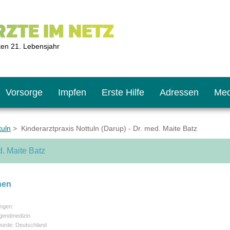
ZTE IM NETZ
ten 21. Lebensjahr
Vorsorge
Impfen
Erste Hilfe
Adressen
Med
tuln
> Kinderarztpraxis Nottuln (Darup) - Dr. med. Maite Batz
d. Maite Batz
U9
ie oft?
hner
nen
s U11
chten?
ngen:
ugendmedizin
wurde: Deutschland
2
r