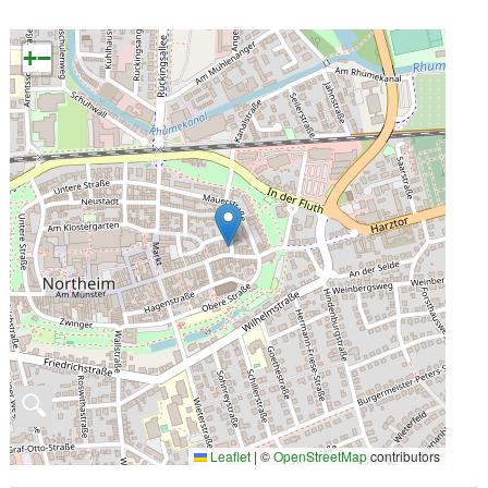
+
−
🔍
Leaflet
|
©
OpenStreetMap
contributors