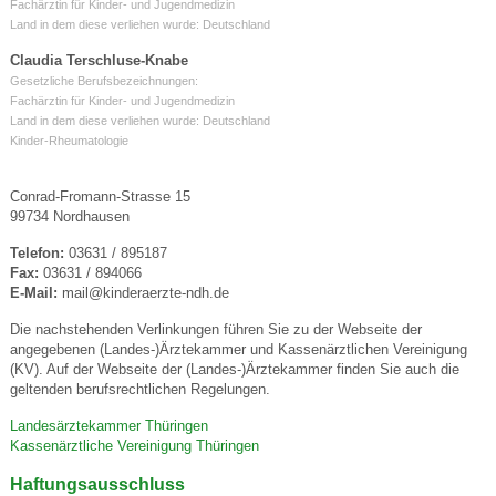
Fachärztin für Kinder- und Jugendmedizin
Land in dem diese verliehen wurde: Deutschland
Claudia Terschluse-Knabe
Gesetzliche Berufsbezeichnungen:
Fachärztin für Kinder- und Jugendmedizin
Land in dem diese verliehen wurde: Deutschland
Kinder-Rheumatologie
Conrad-Fromann-Strasse 15
99734 Nordhausen
Telefon:
03631 / 895187
Fax:
03631 / 894066
E-Mail:
mail@kinderaerzte-ndh.de
Die nachstehenden Verlinkungen führen Sie zu der Webseite der
angegebenen (Landes-)Ärztekammer und Kassenärztlichen Vereinigung
(KV). Auf der Webseite der (Landes-)Ärztekammer finden Sie auch die
geltenden berufsrechtlichen Regelungen.
Landesärztekammer Thüringen
Kassenärztliche Vereinigung Thüringen
Haftungsausschluss