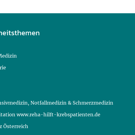
heitsthemen
Medizin
rie
ensivmedizin, Notfallmedizin & Schmerzmedizin
itation www.reha-hilft-krebspatienten.de
 Österreich