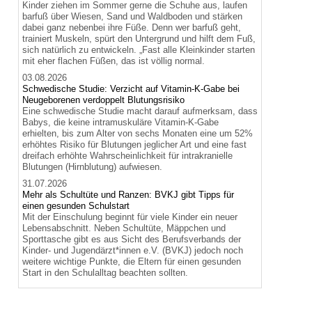
Kinder ziehen im Sommer gerne die Schuhe aus, laufen
barfuß über Wiesen, Sand und Waldboden und stärken
dabei ganz nebenbei ihre Füße. Denn wer barfuß geht,
trainiert Muskeln, spürt den Untergrund und hilft dem Fuß,
sich natürlich zu entwickeln. „Fast alle Kleinkinder starten
mit eher flachen Füßen, das ist völlig normal.
03.08.2026
Schwedische Studie: Verzicht auf Vitamin-K-Gabe bei
Neugeborenen verdoppelt Blutungsrisiko
Eine schwedische Studie macht darauf aufmerksam, dass
Babys, die keine intramuskuläre Vitamin-K-Gabe
erhielten, bis zum Alter von sechs Monaten eine um 52%
erhöhtes Risiko für Blutungen jeglicher Art und eine fast
dreifach erhöhte Wahrscheinlichkeit für intrakranielle
Blutungen (Hirnblutung) aufwiesen.
31.07.2026
Mehr als Schultüte und Ranzen: BVKJ gibt Tipps für
einen gesunden Schulstart
Mit der Einschulung beginnt für viele Kinder ein neuer
Lebensabschnitt. Neben Schultüte, Mäppchen und
Sporttasche gibt es aus Sicht des Berufsverbands der
Kinder- und Jugendärzt*innen e.V. (BVKJ) jedoch noch
weitere wichtige Punkte, die Eltern für einen gesunden
Start in den Schulalltag beachten sollten.