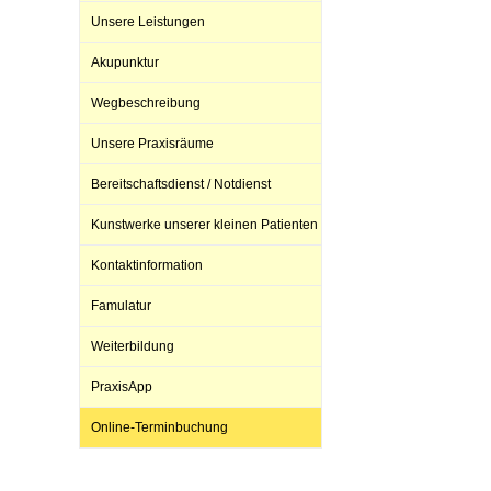
Unsere Leistungen
Akupunktur
Impfsicherheit
Notdienste
Empfehlungen zum
Wegbeschreibung
Häufige Fragen
Hörlexikon
Unsere Praxisräume
Bereitschaftsdienst / Notdienst
Recht auf Impfung
Material zu den Vo
Kunstwerke unserer kleinen Patienten
Kontaktinformation
Vorsorge- und Impf
Entwicklungskalen
Famulatur
Weiterbildung
Broschüren und Inf
PraxisApp
Familienzeit gesun
Online-Terminbuchung