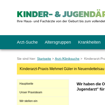
KINDER- & JUGENDÄR
Ihre Haus- und Fachärzte von der Geburt bis zum vollende
Arzt-Suche
Altersgruppen
Krankheiten
Das erste Jahr
Baby: U1 bis U6
Impfkalender
Notrufnummern
Notdienste
BMI-Rechner
Sie sind hier:
Startseite
>
Arzt-/Kliniksuche
> Kinderarzt-Pr
Kinderarzt-Praxis Mehmet Güler in Neuendettelsau
Kleinkinder
Kleinkind: U7 bis 
Impfen: Wann und w
Giftnotruf
Sozialpädiatrie
Körpergrößen-Rec
Hauptseite
Wir haben die O
Schulkinder
Schulkind: U10 bi
Was muss man bea
Hausapotheke
Gesundheitsämter
Blutdruckrechner
Jugendarzt“ für 
Unser Praxisteam
Wir stellen ein
Jugendliche
Teenager: J1 bis J
Impfreaktionen
Sofortmaßnahmen
Link-Tipps
Wachstum-Rechne