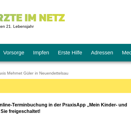
ZTE IM NETZ
ten 21. Lebensjahr
Vorsorge
Impfen
Erste Hilfe
Adressen
Med
axis Mehmet Güler in Neuendettelsau
U9
ie oft?
hner
nline-Terminbuchung in der PraxisApp „Mein Kinder- und
s U11
chten?
Sie freigeschaltet!
2
r