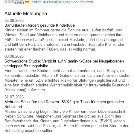
Leaflet
|
©
OpenStreetMap
contributors
Aktuelle Meldungen
06.08.2026
Barfußlaufen fördert gesunde Kinderfüße
Kinder ziehen im Sommer gerne die Schuhe aus, laufen barfuß über
Wiesen, Sand und Waldboden und stärken dabei ganz nebenbei ihre
Füße. Denn wer barfuß geht, trainiert Muskeln, spürt den Untergrund
und hilft dem Fuß, sich natürlich zu entwickeln. „Fast alle Kleinkinder
starten mit eher flachen Füßen, das ist völlig normal.
03.08.2026
Schwedische Studie: Verzicht auf Vitamin-K-Gabe bei Neugeborenen
verdoppelt Blutungsrisiko
Eine schwedische Studie macht darauf aufmerksam, dass Babys, die
keine intramuskuläre Vitamin-K-Gabe erhielten, bis zum Alter von sechs
Monaten eine um 52% erhöhtes Risiko für Blutungen jeglicher Art und
eine fast dreifach erhöhte Wahrscheinlichkeit für intrakranielle Blutungen
(Hirnblutung) aufwiesen.
31.07.2026
Mehr als Schultüte und Ranzen: BVKJ gibt Tipps für einen gesunden
Schulstart
Mit der Einschulung beginnt für viele Kinder ein neuer Lebensabschnitt.
Neben Schultüte, Mäppchen und Sporttasche gibt es aus Sicht des
Berufsverbands der Kinder- und Jugendärzt*innen e.V. (BVKJ) jedoch
noch weitere wichtige Punkte, die Eltern für einen gesunden Start in den
Schulalltag beachten sollten.