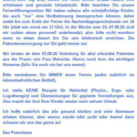
erholsame und gesunde Urlaubszeit. Bitte beachten Sie unsere
Ferienöffnungszeiten: Wir haben nahezu alle schulpflichtige Kinder,
die auch "nur" eine Hortbetreuung beanspruchen können, daher
endet bis zum Ende der Ferien die Nachmittagssprechstunde um 16
Uhr (statt wie sonst um 17 Uhr). In der Woche vom 03.-07.08.26 sind
wir zudem etwas personell unterbesetzt, also bitte nicht wundern
wenn es etwas dauert bis Sie uns telefonisch erreichen. Die
Patientenversorgung vor Ort geht immer vor.
Wir leisten ab dem 03.08.26 Vertretung für akut erkrankte Patienten
aus der Praxis von Frau Meinicke. Hierzu noch kurz die wichtigen
Hinweise (falls Sie noch nie bei uns waren):
Bitte vereinbaren Sie IMMER einen Termin (außer natürlich im
lebensbedrohlichen Notfall),
Ich stelle KEINE Rezepte für Heilmittel (Physio-, Ergo- oder
Logotherapie) und Überweisungen für geplante Vorstellungen aus,
dies macht der Arzt Ihrer Kinder wieder nach seinem Urlaub.
Ich hoffe natürlich das alle gesund bleiben und viele Abenteuer
erleben können, aber wenns zwickt oder juckt oder brennt dann
schauen wir uns das gerne an!
Das Praxisteam