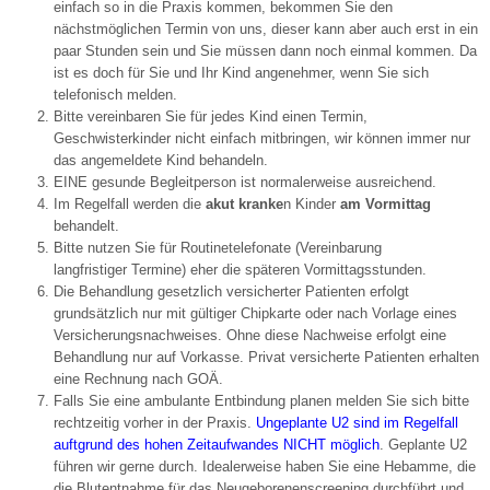
einfach so in die Praxis kommen, bekommen Sie den
nächstmöglichen Termin von uns, dieser kann aber auch erst in ein
paar Stunden sein und Sie müssen dann noch einmal kommen. Da
ist es doch für Sie und Ihr Kind angenehmer, wenn Sie sich
telefonisch melden.
Bitte vereinbaren Sie für jedes Kind einen Termin,
Geschwisterkinder nicht einfach mitbringen, wir können immer nur
das angemeldete Kind behandeln.
EINE gesunde Begleitperson ist normalerweise ausreichend.
Im Regelfall werden die
akut kranke
n Kinder
am Vormittag
behandelt.
Bitte nutzen Sie für Routinetelefonate (Vereinbarung
langfristiger Termine) eher die späteren Vormittagsstunden.
Die Behandlung gesetzlich versicherter Patienten erfolgt
grundsätzlich nur mit gültiger Chipkarte oder nach Vorlage eines
Versicherungsnachweises. Ohne diese Nachweise erfolgt eine
Behandlung nur auf Vorkasse. Privat versicherte Patienten erhalten
eine Rechnung nach GOÄ.
Falls Sie eine ambulante Entbindung planen melden Sie sich bitte
rechtzeitig vorher in der Praxis.
Ungeplante U2 sind im Regelfall
auftgrund des hohen Zeitaufwandes NICHT möglich
. Geplante U2
führen wir gerne durch. Idealerweise haben Sie eine Hebamme, die
die Blutentnahme für das Neugeborenenscreening durchführt und