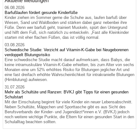
Aktuelle Meldungen
06.08.2026
Barfußlaufen fördert gesunde Kinderfüße
Kinder ziehen im Sommer gerne die Schuhe aus, laufen barfuß über
Wiesen, Sand und Waldboden und stärken dabei ganz nebenbei ihre
Füße. Denn wer barfuß geht, trainiert Muskeln, spürt den Untergrund
und hilft dem Fuß, sich natürlich zu entwickeln. „Fast alle Kleinkinder
starten mit eher flachen Füßen, das ist völlig normal.
03.08.2026
Schwedische Studie: Verzicht auf Vitamin-K-Gabe bei Neugeborenen
verdoppelt Blutungsrisiko
Eine schwedische Studie macht darauf aufmerksam, dass Babys, die
keine intramuskuläre Vitamin-K-Gabe erhielten, bis zum Alter von sechs
Monaten eine um 52% erhöhtes Risiko für Blutungen jeglicher Art und
eine fast dreifach erhöhte Wahrscheinlichkeit für intrakranielle Blutungen
(Hirnblutung) aufwiesen.
31.07.2026
Mehr als Schultüte und Ranzen: BVKJ gibt Tipps für einen gesunden
Schulstart
Mit der Einschulung beginnt für viele Kinder ein neuer Lebensabschnitt.
Neben Schultüte, Mäppchen und Sporttasche gibt es aus Sicht des
Berufsverbands der Kinder- und Jugendärzt*innen e.V. (BVKJ) jedoch
noch weitere wichtige Punkte, die Eltern für einen gesunden Start in den
Schulalltag beachten sollten.