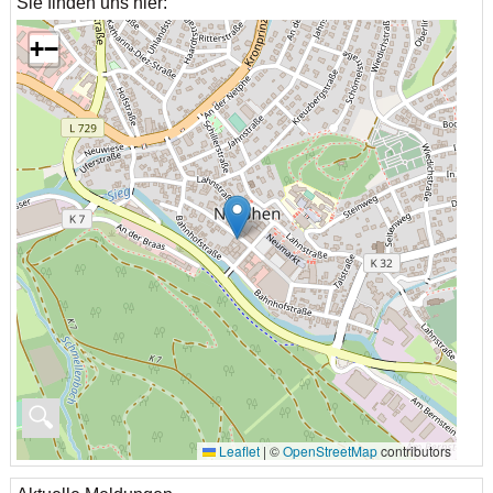
Sie finden uns hier:
+
−
🔍
Leaflet
|
©
OpenStreetMap
contributors