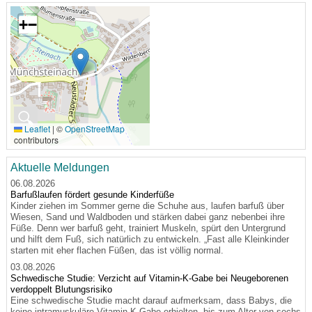
+
−
🔍
Leaflet
|
©
OpenStreetMap
contributors
Aktuelle Meldungen
06.08.2026
Barfußlaufen fördert gesunde Kinderfüße
Kinder ziehen im Sommer gerne die Schuhe aus, laufen barfuß über
Wiesen, Sand und Waldboden und stärken dabei ganz nebenbei ihre
Füße. Denn wer barfuß geht, trainiert Muskeln, spürt den Untergrund
und hilft dem Fuß, sich natürlich zu entwickeln. „Fast alle Kleinkinder
starten mit eher flachen Füßen, das ist völlig normal.
03.08.2026
Schwedische Studie: Verzicht auf Vitamin-K-Gabe bei Neugeborenen
verdoppelt Blutungsrisiko
Eine schwedische Studie macht darauf aufmerksam, dass Babys, die
keine intramuskuläre Vitamin-K-Gabe erhielten, bis zum Alter von sechs