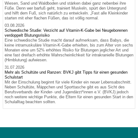
Wiesen, Sand und Waldboden und stärken dabei ganz nebenbei ihre
Füße. Denn wer barfuß geht, trainiert Muskeln, spürt den Untergrund
und hilft dem Fuß, sich natürlich zu entwickeln. „Fast alle Kleinkinder
starten mit eher flachen Füßen, das ist völlig normal.
03.08.2026
Schwedische Studie: Verzicht auf Vitamin-K-Gabe bei Neugeborenen
verdoppelt Blutungsrisiko
Eine schwedische Studie macht darauf aufmerksam, dass Babys, die
keine intramuskuläre Vitamin-K-Gabe erhielten, bis zum Alter von sechs
Monaten eine um 52% erhöhtes Risiko für Blutungen jeglicher Art und
eine fast dreifach erhöhte Wahrscheinlichkeit für intrakranielle Blutungen
(Hirnblutung) aufwiesen.
31.07.2026
Mehr als Schultüte und Ranzen: BVKJ gibt Tipps für einen gesunden
Schulstart
Mit der Einschulung beginnt für viele Kinder ein neuer Lebensabschnitt.
Neben Schultüte, Mäppchen und Sporttasche gibt es aus Sicht des
Berufsverbands der Kinder- und Jugendärzt*innen e.V. (BVKJ) jedoch
noch weitere wichtige Punkte, die Eltern für einen gesunden Start in den
Schulalltag beachten sollten.