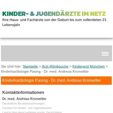
KINDER- & JUGENDÄRZTE IM NETZ
Ihre Haus- und Fachärzte von der Geburt bis zum vollendeten 21.
Lebensjahr
Sie sind hier:
Startseite
>
Arzt-/Kliniksuche
>
Kinderarzt München
>
Kinderkardiologie Pasing - Dr. med. Andreas Kronwitter
Kinderkardiologie Pasing - Dr. med. Andreas Kronwitter
Kontaktinformationen
Dr. med. Andreas Kronwitter
Gesetzliche Berufsbezeichnungen:
Facharzt für Kinder- und Jugendmedizin
Land in dem diese verliehen wurde: Deutschland