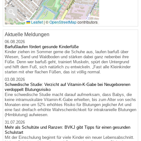
🔍
Leaflet
|
©
OpenStreetMap
contributors
Aktuelle Meldungen
06.08.2026
Barfußlaufen fördert gesunde Kinderfüße
Kinder ziehen im Sommer gerne die Schuhe aus, laufen barfuß über
Wiesen, Sand und Waldboden und stärken dabei ganz nebenbei ihre
Füße. Denn wer barfuß geht, trainiert Muskeln, spürt den Untergrund
und hilft dem Fuß, sich natürlich zu entwickeln. „Fast alle Kleinkinder
starten mit eher flachen Füßen, das ist völlig normal.
03.08.2026
Schwedische Studie: Verzicht auf Vitamin-K-Gabe bei Neugeborenen
verdoppelt Blutungsrisiko
Eine schwedische Studie macht darauf aufmerksam, dass Babys, die
keine intramuskuläre Vitamin-K-Gabe erhielten, bis zum Alter von sechs
Monaten eine um 52% erhöhtes Risiko für Blutungen jeglicher Art und
eine fast dreifach erhöhte Wahrscheinlichkeit für intrakranielle Blutungen
(Hirnblutung) aufwiesen.
31.07.2026
Mehr als Schultüte und Ranzen: BVKJ gibt Tipps für einen gesunden
Schulstart
Mit der Einschulung beginnt für viele Kinder ein neuer Lebensabschnitt.