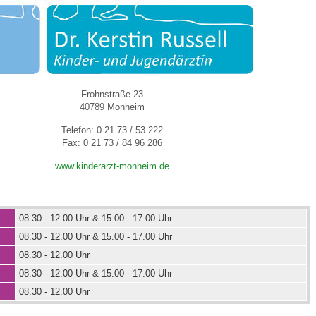
 Bildschirmmediengebrauch
Frohnstraße 23
40789 Monheim
Telefon: 0 21 73 / 53 222
rsorgen
Fax: 0 21 73 / 84 96 286
www.kinderarzt-monheim.de
erinnerung
der
08.30 - 12.00 Uhr & 15.00 - 17.00 Uhr
ormationsflyer
08.30 - 12.00 Uhr & 15.00 - 17.00 Uhr
08.30 - 12.00 Uhr
d gestalten
08.30 - 12.00 Uhr & 15.00 - 17.00 Uhr
08.30 - 12.00 Uhr