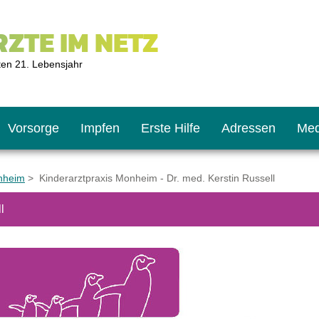
ZTE IM NETZ
ten 21. Lebensjahr
Vorsorge
Impfen
Erste Hilfe
Adressen
Med
nheim
> Kinderarztpraxis Monheim - Dr. med. Kerstin Russell
l
U9
ie oft?
hner
s U11
chten?
2
r