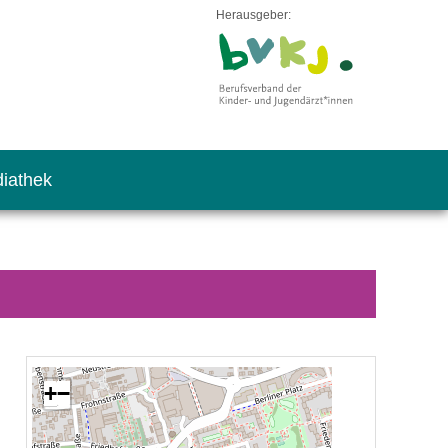
Herausgeber:
iathek
+
−