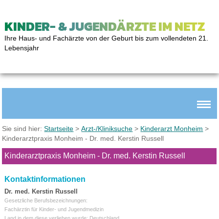
KINDER- & JUGENDÄRZTE IM NETZ
Ihre Haus- und Fachärzte von der Geburt bis zum vollendeten 21.
Lebensjahr
Sie sind hier:
Startseite
>
Arzt-/Kliniksuche
>
Kinderarzt Monheim
>
Kinderarztpraxis Monheim - Dr. med. Kerstin Russell
Kinderarztpraxis Monheim - Dr. med. Kerstin Russell
Kontaktinformationen
Dr. med. Kerstin Russell
Gesetzliche Berufsbezeichnungen:
Fachärztin für Kinder- und Jugendmedizin
Land in dem diese verliehen wurde: Deutschland