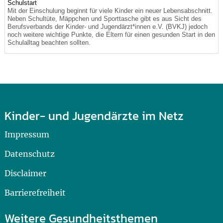
Schulstart
Mit der Einschulung beginnt für viele Kinder ein neuer Lebensabschnitt.
Neben Schultüte, Mäppchen und Sporttasche gibt es aus Sicht des
Berufsverbands der Kinder- und Jugendärzt*innen e.V. (BVKJ) jedoch
noch weitere wichtige Punkte, die Eltern für einen gesunden Start in den
Schulalltag beachten sollten.
Kinder- und Jugendärzte im Netz
Impressum
Datenschutz
Disclaimer
Barrierefreiheit
Weitere Gesundheitsthemen