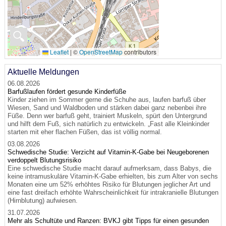
🔍
Leaflet
|
©
OpenStreetMap
contributors
Aktuelle Meldungen
06.08.2026
Barfußlaufen fördert gesunde Kinderfüße
Kinder ziehen im Sommer gerne die Schuhe aus, laufen barfuß über
Wiesen, Sand und Waldboden und stärken dabei ganz nebenbei ihre
Füße. Denn wer barfuß geht, trainiert Muskeln, spürt den Untergrund
und hilft dem Fuß, sich natürlich zu entwickeln. „Fast alle Kleinkinder
starten mit eher flachen Füßen, das ist völlig normal.
03.08.2026
Schwedische Studie: Verzicht auf Vitamin-K-Gabe bei Neugeborenen
verdoppelt Blutungsrisiko
Eine schwedische Studie macht darauf aufmerksam, dass Babys, die
keine intramuskuläre Vitamin-K-Gabe erhielten, bis zum Alter von sechs
Monaten eine um 52% erhöhtes Risiko für Blutungen jeglicher Art und
eine fast dreifach erhöhte Wahrscheinlichkeit für intrakranielle Blutungen
(Hirnblutung) aufwiesen.
31.07.2026
Mehr als Schultüte und Ranzen: BVKJ gibt Tipps für einen gesunden