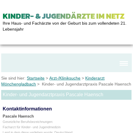
KINDER- & JUGENDÄRZTE IM NETZ
Ihre Haus- und Fachärzte von der Geburt bis zum vollendeten 21.
Lebensjahr
Sie sind hier:
Startseite
>
Arzt-/Kliniksuche
>
Kinderarzt
Mönchengladbach
> Kinder- und Jugendarztpraxis Pascale Haensch
Kinder- und Jugendarztpraxis Pascale Haensch
Kontaktinformationen
Pascale Haensch
Gesetzliche Berufsbezeichnungen:
Facharzt für Kinder- und Jugendmedizin
Land in dem diese verliehen wurde: Deutschland