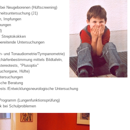
l bei Neugeborenen (Hüftscreening)
eitsuntersuchung (J1)
 Bildschirmmediengebrauch
n, Impfungen
hungen
l)
f Streptokokken
bereitende Untersuchungen
ch- und Tonaudiometrie/Tympanometrie)
rsorgen
härfenbestimmung mittels Bildtafeln,
tereotests, "Plusoptix"
auchorgane, Hüfte)
erinnerung
der
ntersuchungen
sche Beratung
ests /Entwicklungsneurologische Untersuchung
ormationsflyer
rogramm (Lungenfunktionsprüfung)
ik bei Schulproblemen
d gestalten