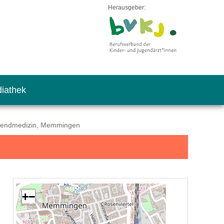
Herausgeber:
iathek
Jugendmedizin, Memmingen
+
−