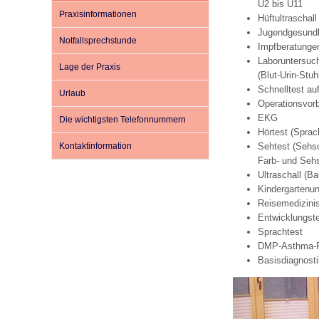
U2 bis U11
Praxisinformationen
Hüftultraschal
Jugendgesundh
Notfallsprechstunde
Impfsicherheit
Notdienste
Empfehlungen zum
Impfberatunge
Laboruntersuc
Lage der Praxis
(Blut-Urin-Stuh
Häufige Fragen
Hörlexikon
Schnelltest au
Urlaub
Operationsvor
EKG
Die wichtigsten Telefonnummern
Hörtest (Spra
Recht auf Impfung
Material zu den Vo
Kontaktinformation
Sehtest (Sehsc
Farb- und Sehs
Ultraschall (B
Vorsorge- und Impf
Entwicklungskalen
Kindergartenu
Reisemedizini
Entwicklungst
Broschüren und Inf
Sprachtest
DMP-Asthma-P
Basisdiagnost
Familienzeit gesun