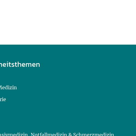
heitsthemen
Medizin
rie
ensivmedizin, Notfallmedizin & Schmerzmedizin