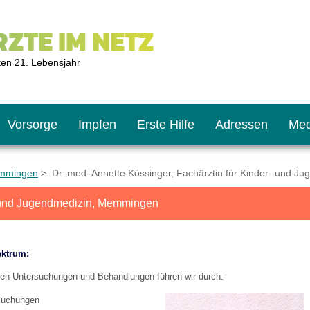
ZTE IM NETZ
ten 21. Lebensjahr
Vorsorge
Impfen
Erste Hilfe
Adressen
Med
emmingen
> Dr. med. Annette Kössinger, Fachärztin für Kinder- und 
r- und Jugendmedizin, Memmingen
U9
ie oft?
hner
ektrum:
s U11
chten?
en Untersuchungen und Behandlungen führen wir durch:
suchungen
2
r