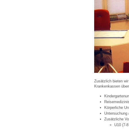
U0-Vorsorge
Zusätzlich bieten wi
Krankenkassen über
Kindergartenu
Reisemedizini
Körperliche Un
Untersuchung /
Zusätzliche V
U10 (7-8