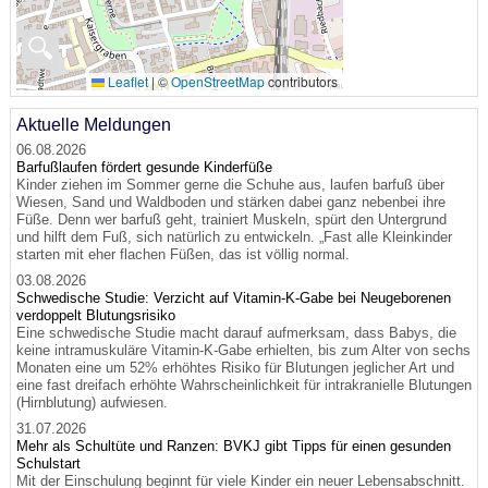
🔍
Leaflet
|
©
OpenStreetMap
contributors
Aktuelle Meldungen
06.08.2026
Barfußlaufen fördert gesunde Kinderfüße
Kinder ziehen im Sommer gerne die Schuhe aus, laufen barfuß über
Wiesen, Sand und Waldboden und stärken dabei ganz nebenbei ihre
Füße. Denn wer barfuß geht, trainiert Muskeln, spürt den Untergrund
und hilft dem Fuß, sich natürlich zu entwickeln. „Fast alle Kleinkinder
starten mit eher flachen Füßen, das ist völlig normal.
03.08.2026
Schwedische Studie: Verzicht auf Vitamin-K-Gabe bei Neugeborenen
verdoppelt Blutungsrisiko
Eine schwedische Studie macht darauf aufmerksam, dass Babys, die
keine intramuskuläre Vitamin-K-Gabe erhielten, bis zum Alter von sechs
Monaten eine um 52% erhöhtes Risiko für Blutungen jeglicher Art und
eine fast dreifach erhöhte Wahrscheinlichkeit für intrakranielle Blutungen
(Hirnblutung) aufwiesen.
31.07.2026
Mehr als Schultüte und Ranzen: BVKJ gibt Tipps für einen gesunden
Schulstart
Mit der Einschulung beginnt für viele Kinder ein neuer Lebensabschnitt.