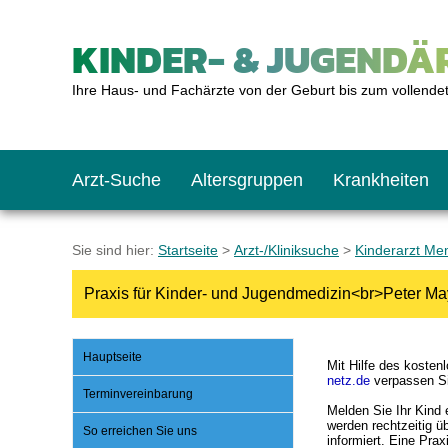
KINDER- & JUGENDÄR
Ihre Haus- und Fachärzte von der Geburt bis zum vollende
Arzt-Suche
Altersgruppen
Krankheiten
Das erste Jahr
Baby: U1 bis U6
Impfkalender
Notrufnummern
Notdienste
BMI-Rechner
Sie sind hier:
Startseite
>
Arzt-/Kliniksuche
>
Kinderarzt M
Praxis für Kinder- und Jugendmedizin<br>Peter May
Kleinkinder
Kleinkind: U7 bis 
Impfen: Wann und w
Giftnotruf
Sozialpädiatrie
Körpergrößen-Rec
Hauptseite
Mit Hilfe des koste
Schulkinder
Schulkind: U10 bi
Was muss man bea
Hausapotheke
Gesundheitsämter
Blutdruckrechner
netz.de
verpassen Si
Terminvereinbarung
Melden Sie Ihr Kind
werden rechtzeitig 
So erreichen Sie uns
Jugendliche
Teenager: J1 bis J
Impfreaktionen
Sofortmaßnahmen
Link-Tipps
Wachstum-Rechne
informiert. Eine Prax