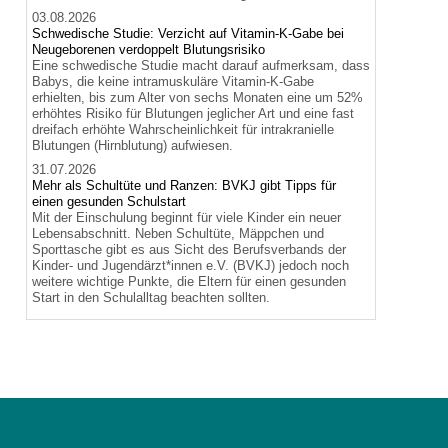
03.08.2026
Schwedische Studie: Verzicht auf Vitamin-K-Gabe bei
Neugeborenen verdoppelt Blutungsrisiko
Eine schwedische Studie macht darauf aufmerksam, dass
Babys, die keine intramuskuläre Vitamin-K-Gabe
erhielten, bis zum Alter von sechs Monaten eine um 52%
erhöhtes Risiko für Blutungen jeglicher Art und eine fast
dreifach erhöhte Wahrscheinlichkeit für intrakranielle
Blutungen (Hirnblutung) aufwiesen.
31.07.2026
Mehr als Schultüte und Ranzen: BVKJ gibt Tipps für
einen gesunden Schulstart
Mit der Einschulung beginnt für viele Kinder ein neuer
Lebensabschnitt. Neben Schultüte, Mäppchen und
Sporttasche gibt es aus Sicht des Berufsverbands der
Kinder- und Jugendärzt*innen e.V. (BVKJ) jedoch noch
weitere wichtige Punkte, die Eltern für einen gesunden
Start in den Schulalltag beachten sollten.