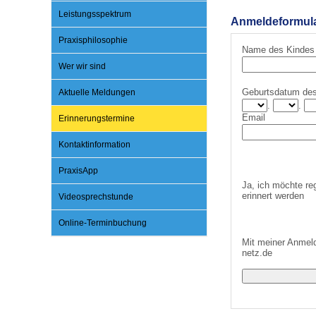
Leistungsspektrum
Anmeldeformular
Praxisphilosophie
Impfsicherheit
Notdienste
Empfehlungen zum
Name des Kindes
Wer wir sind
Häufige Fragen
Hörlexikon
Geburtsdatum de
Aktuelle Meldungen
.
.
Email
Erinnerungstermine
Recht auf Impfung
Material zu den Vo
Kontaktinformation
PraxisApp
Vorsorge- und Impf
Entwicklungskalen
Ja, ich möchte re
erinnert werden
Videosprechstunde
Online-Terminbuchung
Broschüren und Inf
Mit meiner Anmeld
netz.de
Familienzeit gesun