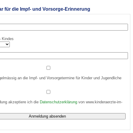
 für die Impf- und Vorsorge-Erinnerung
 Bildschirmmediengebrauch
s Kindes
rsorgen
erinnerung
der
gelmässig an die Impf- und Vorsorgetermine für Kinder und Jugendliche
ormationsflyer
ung akzeptiere ich die
Datenschutzerklärung
von www.kinderaerzte-im-
d gestalten