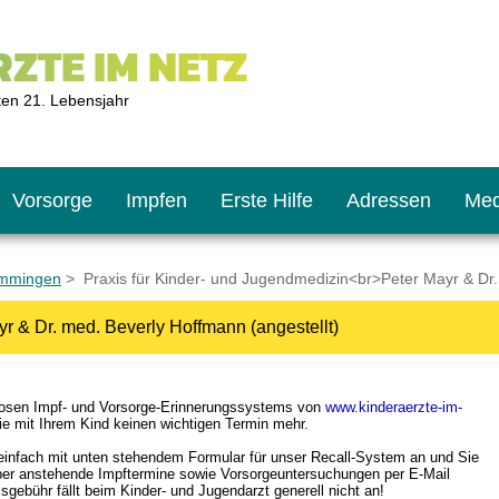
ZTE IM NETZ
ten 21. Lebensjahr
Vorsorge
Impfen
Erste Hilfe
Adressen
Med
emmingen
> Praxis für Kinder- und Jugendmedizin<br>Peter Mayr & Dr.
r & Dr. med. Beverly Hoffmann (angestellt)
U9
ie oft?
hner
nlosen Impf- und Vorsorge-Erinnerungssystems von
www.kinderaerzte-im-
s U11
chten?
e mit Ihrem Kind keinen wichtigen Termin mehr.
 einfach mit unten stehendem Formular für unser Recall-System an und Sie
über anstehende Impftermine sowie Vorsorgeuntersuchungen per E-Mail
2
r
isgebühr fällt beim Kinder- und Jugendarzt generell nicht an!