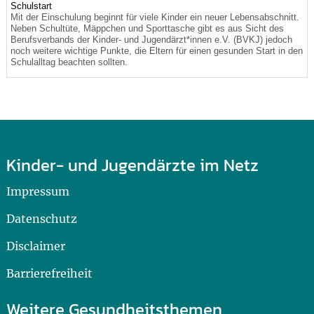
Schulstart
Mit der Einschulung beginnt für viele Kinder ein neuer Lebensabschnitt.
Neben Schultüte, Mäppchen und Sporttasche gibt es aus Sicht des
Berufsverbands der Kinder- und Jugendärzt*innen e.V. (BVKJ) jedoch
noch weitere wichtige Punkte, die Eltern für einen gesunden Start in den
Schulalltag beachten sollten.
Kinder- und Jugendärzte im Netz
Impressum
Datenschutz
Disclaimer
Barrierefreiheit
Weitere Gesundheitsthemen