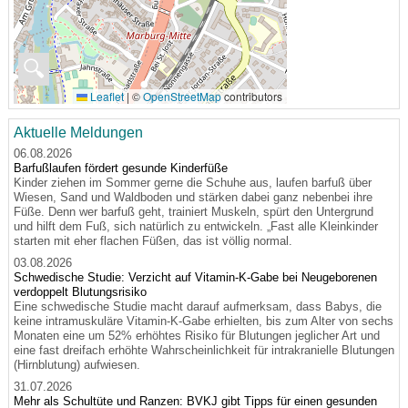
🔍
Leaflet
|
©
OpenStreetMap
contributors
Aktuelle Meldungen
06.08.2026
Barfußlaufen fördert gesunde Kinderfüße
Kinder ziehen im Sommer gerne die Schuhe aus, laufen barfuß über
Wiesen, Sand und Waldboden und stärken dabei ganz nebenbei ihre
Füße. Denn wer barfuß geht, trainiert Muskeln, spürt den Untergrund
und hilft dem Fuß, sich natürlich zu entwickeln. „Fast alle Kleinkinder
starten mit eher flachen Füßen, das ist völlig normal.
03.08.2026
Schwedische Studie: Verzicht auf Vitamin-K-Gabe bei Neugeborenen
verdoppelt Blutungsrisiko
Eine schwedische Studie macht darauf aufmerksam, dass Babys, die
keine intramuskuläre Vitamin-K-Gabe erhielten, bis zum Alter von sechs
Monaten eine um 52% erhöhtes Risiko für Blutungen jeglicher Art und
eine fast dreifach erhöhte Wahrscheinlichkeit für intrakranielle Blutungen
(Hirnblutung) aufwiesen.
31.07.2026
Mehr als Schultüte und Ranzen: BVKJ gibt Tipps für einen gesunden