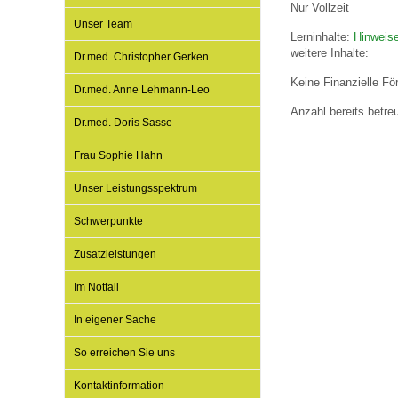
Nur Vollzeit
Unser Team
Lerninhalte:
Hinweise
Impfsicherheit
Notdienste
Empfehlungen zum
weitere Inhalte:
Dr.med. Christopher Gerken
Keine Finanzielle Fö
Dr.med. Anne Lehmann-Leo
Häufige Fragen
Hörlexikon
Anzahl bereits betre
Dr.med. Doris Sasse
Frau Sophie Hahn
Recht auf Impfung
Material zu den Vo
Unser Leistungsspektrum
Schwerpunkte
Vorsorge- und Impf
Entwicklungskalen
Zusatzleistungen
Broschüren und Inf
Im Notfall
In eigener Sache
Familienzeit gesun
So erreichen Sie uns
Kontaktinformation