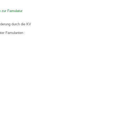
 zur Famulatur
 Bildschirmmediengebrauch
rderung durch die KV
uter Famulanten :
rsorgen
erinnerung
der
ormationsflyer
d gestalten