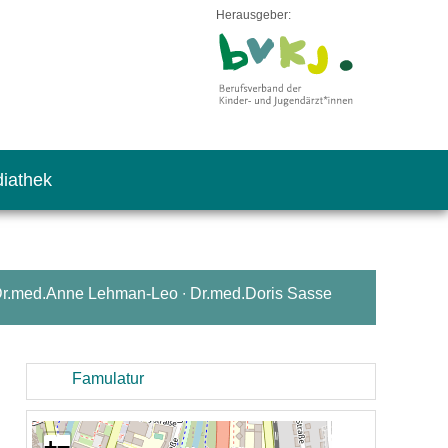
Herausgeber:
iathek
 Dr.med.Anne Lehman-Leo ∙ Dr.med.Doris Sasse
Famulatur
+
−