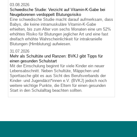
03.08.2026
Schwedische Studie: Verzicht auf Vitamin-K-Gabe bei
Neugeborenen verdoppelt Blutungsrisiko
Eine schwedische Studie macht darauf aufmerksam, dass
Babys, die keine intramuskuläre Vitamin-K-Gabe
erhielten, bis zum Alter von sechs Monaten eine um 52%
erhöhtes Risiko für Blutungen jeglicher Art und eine fast
dreifach erhöhte Wahrscheinlichkeit für intrakranielle
Blutungen (Hirnblutung) aufwiesen.
31.07.2026
Mehr als Schultüte und Ranzen: BVKJ gibt Tipps für
einen gesunden Schulstart
Mit der Einschulung beginnt für viele Kinder ein neuer
Lebensabschnitt. Neben Schultüte, Mäppchen und
Sporttasche gibt es aus Sicht des Berufsverbands der
Kinder- und Jugendärzt*innen e.V. (BVKJ) jedoch noch
weitere wichtige Punkte, die Eltern für einen gesunden
Start in den Schulalltag beachten sollten.