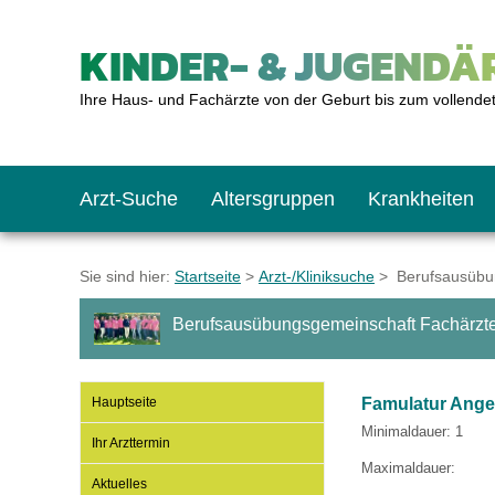
KINDER- & JUGENDÄR
Ihre Haus- und Fachärzte von der Geburt bis zum vollende
Arzt-Suche
Altersgruppen
Krankheiten
Das erste Jahr
Baby: U1 bis U6
Impfkalender
Notrufnummern
Notdienste
BMI-Rechner
Sie sind hier:
Startseite
>
Arzt-/Kliniksuche
> Berufsausübun
Berufsausübungsgemeinschaft Fachärzte 
Kleinkinder
Kleinkind: U7 bis 
Impfen: Wann und w
Giftnotruf
Sozialpädiatrie
Körpergrößen-Rec
Hauptseite
Famulatur Ange
Schulkinder
Schulkind: U10 bi
Was muss man bea
Hausapotheke
Gesundheitsämter
Blutdruckrechner
Minimaldauer: 1
Ihr Arzttermin
Maximaldauer:
Aktuelles
Jugendliche
Teenager: J1 bis J
Impfreaktionen
Sofortmaßnahmen
Link-Tipps
Wachstum-Rechne