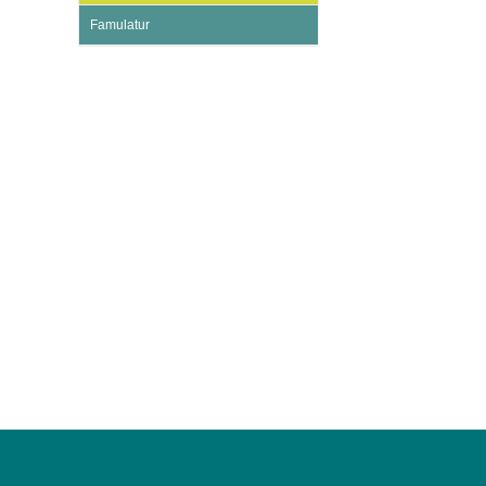
U0-Vorsorge
Famulatur