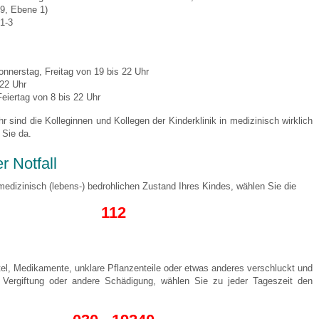
9, Ebene 1)
1-3
 Bildschirmmediengebrauch
nnerstag, Freitag von 19 bis 22 Uhr
 22 Uhr
eiertag von 8 bis 22 Uhr
r sind die Kolleginnen und Kollegen der Kinderklinik in medizinisch wirklich
 Sie da.
rsorgen
r Notfall
erinnerung
der
edizinisch (lebens-) bedrohlichen Zustand Ihres Kindes, wählen Sie die
112
ormationsflyer
tel, Medikamente, unklare Pflanzenteile oder etwas anderes verschluckt und
d gestalten
 Vergiftung oder andere Schädigung, wählen Sie zu jeder Tageszeit den