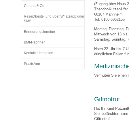
(Zugang über Haus 2
Corona & Co
Theodor-Kutzer-Ufer 
68167 Mannheim
Rezeptbestellung über Whatsapp oder
Impfsicherheit
Notdienste
Empfehlungen zum
Tel. 0180 6062155
SMS
Montag, Dienstag, Do
Erinnerungstermine
Mittwoch von 13 bis
Häufige Fragen
Hörlexikon
Samstag, Sonntag, F
BMI-Rechner
Nach 22 Uhr bis 7 Uh
Kontaktinformation
dringlichen Fällen für
Recht auf Impfung
Material zu den Vo
PraxisApp
Medizinische
Vorsorge- und Impf
Entwicklungskalen
Vermuten Sie einen m
Broschüren und Inf
Giftnotruf
Hat Ihr Kind Putzmit
Familienzeit gesun
Sie befürchten eine
Giftnotruf