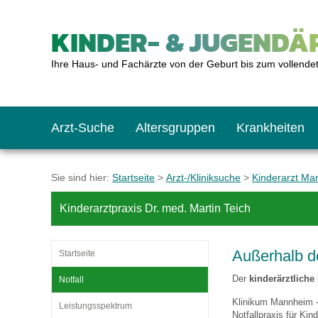
KINDER- & JUGENDÄR
Ihre Haus- und Fachärzte von der Geburt bis zum vollende
Arzt-Suche
Altersgruppen
Krankheiten
Das erste Jahr
Baby: U1 bis U6
Impfkalender
Notrufnummern
Notdienste
BMI-Rechner
Sie sind hier:
Startseite
>
Arzt-/Kliniksuche
>
Kinderarzt M
Kinderarztpraxis Dr. med. Martin Teich
Kleinkinder
Kleinkind: U7 bis 
Impfen: Wann und w
Giftnotruf
Sozialpädiatrie
Körpergrößen-Rec
Außerhalb d
Startseite
Schulkinder
Schulkind: U10 bi
Was muss man bea
Hausapotheke
Gesundheitsämter
Blutdruckrechner
Der
kinderärztliche
Notfall
Klinikum Mannheim
Leistungsspektrum
Jugendliche
Teenager: J1 bis J
Impfreaktionen
Sofortmaßnahmen
Link-Tipps
Wachstum-Rechne
Notfallpraxis für Ki