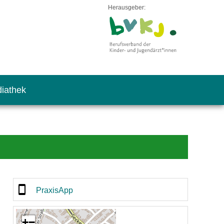
Herausgeber:
iathek
PraxisApp
+
−