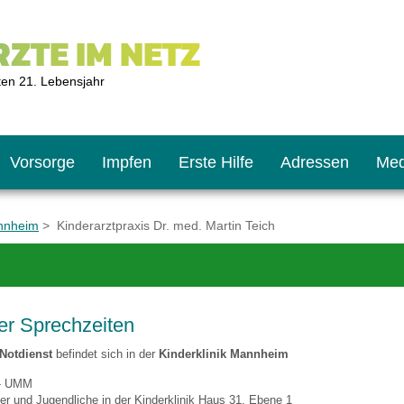
ZTE IM NETZ
ten 21. Lebensjahr
Vorsorge
Impfen
Erste Hilfe
Adressen
Med
annheim
> Kinderarztpraxis Dr. med. Martin Teich
U9
ie oft?
hner
er Sprechzeiten
s U11
chten?
 Notdienst
befindet sich in der
Kinderklinik Mannheim
 - UMM
2
r
nder und Jugendliche in der Kinderklinik Haus 31, Ebene 1