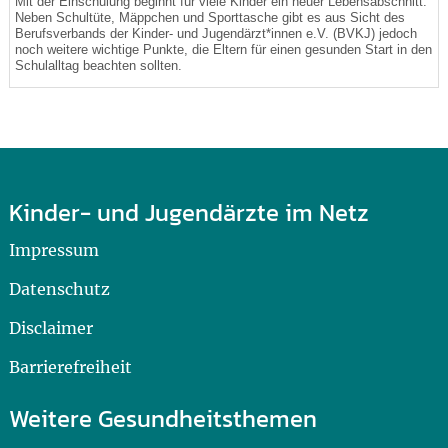
Mit der Einschulung beginnt für viele Kinder ein neuer Lebensabschnitt.
Neben Schultüte, Mäppchen und Sporttasche gibt es aus Sicht des
Berufsverbands der Kinder- und Jugendärzt*innen e.V. (BVKJ) jedoch
noch weitere wichtige Punkte, die Eltern für einen gesunden Start in den
Schulalltag beachten sollten.
Kinder- und Jugendärzte im Netz
Impressum
Datenschutz
Disclaimer
Barrierefreiheit
Weitere Gesundheitsthemen