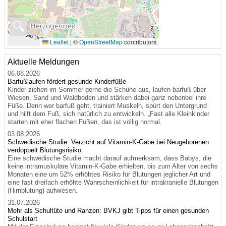
🔍
Leaflet
|
©
OpenStreetMap
contributors
Aktuelle Meldungen
06.08.2026
Barfußlaufen fördert gesunde Kinderfüße
Kinder ziehen im Sommer gerne die Schuhe aus, laufen barfuß über
Wiesen, Sand und Waldboden und stärken dabei ganz nebenbei ihre
Füße. Denn wer barfuß geht, trainiert Muskeln, spürt den Untergrund
und hilft dem Fuß, sich natürlich zu entwickeln. „Fast alle Kleinkinder
starten mit eher flachen Füßen, das ist völlig normal.
03.08.2026
Schwedische Studie: Verzicht auf Vitamin-K-Gabe bei Neugeborenen
verdoppelt Blutungsrisiko
Eine schwedische Studie macht darauf aufmerksam, dass Babys, die
keine intramuskuläre Vitamin-K-Gabe erhielten, bis zum Alter von sechs
Monaten eine um 52% erhöhtes Risiko für Blutungen jeglicher Art und
eine fast dreifach erhöhte Wahrscheinlichkeit für intrakranielle Blutungen
(Hirnblutung) aufwiesen.
31.07.2026
Mehr als Schultüte und Ranzen: BVKJ gibt Tipps für einen gesunden
Schulstart