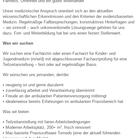
Fairness, Offenheit und ein gutes Miteinander.
Unser medizinischer Anspruch orientiert sich an den aktuellen
wissenschaftlichen Erkenntnissen und den Kriterien der evidenzbasierten
Medizin. Regelmäßige Fallbesprechungen, konstruktives Hinterfragen und
– wo sinnvoll – auch unkonventionelle Lösungswege gehören für uns
dazu. Fort- und Weiterbildung hat bei uns einen festen Stellenwert.
Wen wir suchen
Wir suchen eine Fachärztin oder einen Facharzt für Kinder- und
Jugendmedizin (m/w/d) mit abgeschlossener Facharztprüfung für eine
Teilzeitanstellung – fest oder auf regelmäßiger Basis.
Wir wünschen uns jemanden, der/die:
• neugierig ist und gerne dazulernt
• zuverlässig arbeitet und Verantwortung übernimmt
• Freude an der ambulanten Patientenversorgung mitbringt
• idealerweise bereits Erfahrungen im ambulanten Praxisbereich hat
Was wir bieten
• Teilzeitanstellung mit fairen Arbeitsbedingungen
• Moderner Arbeitsplatz, 200+ m², frisch renoviert
• Mac-basierte Praxissoftware Tomedo (eine der aktuell führenden