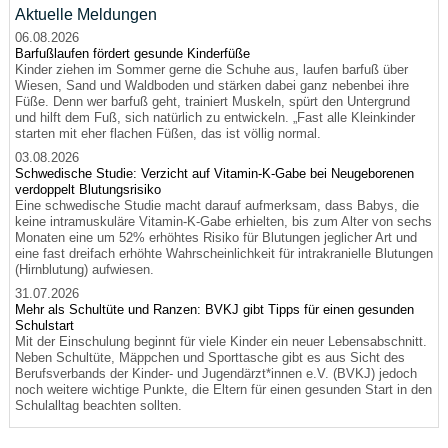
Aktuelle Meldungen
06.08.2026
Barfußlaufen fördert gesunde Kinderfüße
Kinder ziehen im Sommer gerne die Schuhe aus, laufen barfuß über
Wiesen, Sand und Waldboden und stärken dabei ganz nebenbei ihre
Füße. Denn wer barfuß geht, trainiert Muskeln, spürt den Untergrund
und hilft dem Fuß, sich natürlich zu entwickeln. „Fast alle Kleinkinder
starten mit eher flachen Füßen, das ist völlig normal.
03.08.2026
Schwedische Studie: Verzicht auf Vitamin-K-Gabe bei Neugeborenen
verdoppelt Blutungsrisiko
Eine schwedische Studie macht darauf aufmerksam, dass Babys, die
keine intramuskuläre Vitamin-K-Gabe erhielten, bis zum Alter von sechs
Monaten eine um 52% erhöhtes Risiko für Blutungen jeglicher Art und
eine fast dreifach erhöhte Wahrscheinlichkeit für intrakranielle Blutungen
(Hirnblutung) aufwiesen.
31.07.2026
Mehr als Schultüte und Ranzen: BVKJ gibt Tipps für einen gesunden
Schulstart
Mit der Einschulung beginnt für viele Kinder ein neuer Lebensabschnitt.
Neben Schultüte, Mäppchen und Sporttasche gibt es aus Sicht des
Berufsverbands der Kinder- und Jugendärzt*innen e.V. (BVKJ) jedoch
noch weitere wichtige Punkte, die Eltern für einen gesunden Start in den
Schulalltag beachten sollten.