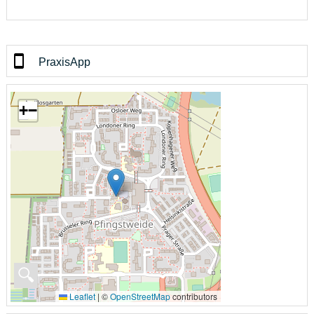
PraxisApp
+
−
🔍
Leaflet
|
©
OpenStreetMap
contributors