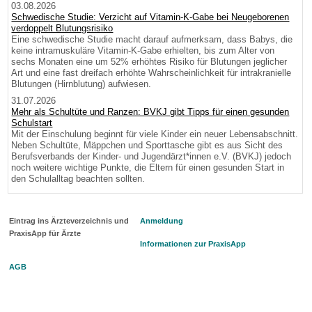
03.08.2026
Schwedische Studie: Verzicht auf Vitamin-K-Gabe bei Neugeborenen
verdoppelt Blutungsrisiko
Eine schwedische Studie macht darauf aufmerksam, dass Babys, die
keine intramuskuläre Vitamin-K-Gabe erhielten, bis zum Alter von
sechs Monaten eine um 52% erhöhtes Risiko für Blutungen jeglicher
Art und eine fast dreifach erhöhte Wahrscheinlichkeit für intrakranielle
Blutungen (Hirnblutung) aufwiesen.
31.07.2026
Mehr als Schultüte und Ranzen: BVKJ gibt Tipps für einen gesunden
Schulstart
Mit der Einschulung beginnt für viele Kinder ein neuer Lebensabschnitt.
Neben Schultüte, Mäppchen und Sporttasche gibt es aus Sicht des
Berufsverbands der Kinder- und Jugendärzt*innen e.V. (BVKJ) jedoch
noch weitere wichtige Punkte, die Eltern für einen gesunden Start in
den Schulalltag beachten sollten.
Eintrag ins Ärzteverzeichnis und
Anmeldung
PraxisApp für Ärzte
Informationen zur PraxisApp
AGB