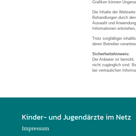
U0-Vorsorge
Grafiken können Ungenau
Die Inhalte der Webseite
Behandlungen durch den a
Auswahl und Anwendung 
Informationen entstehen,
Trotz sorgfältiger inhalt
deren Betreiber verantwor
Sicherheitshinweis:
Der Anbieter ist bemüht,
nicht zugänglich sind. B
bei vertraulichen Inform
Kinder- und Jugendärzte im Netz
Impressum