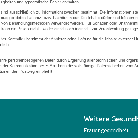
igkeiten und typografische Fehler enthalten.
 sind ausschließlich zu Informationszwecken bestimmt. Die Informationen stel
usgebildeten Facharzt bzw. Fachärztin dar. Die Inhalte dürfen und können nic
von Behandlungsmethoden verwendet werden. Für Schäden oder Unannehmlic
 kann die Praxis nicht - weder direkt noch indirekt - zur Verantwortung gezog
licher Kontrolle übernimmt der Anbieter keine Haftung für die Inhalte externer L
tlich.
 Ihre personenbezogenen Daten durch Ergreifung aller technischen und organis
ei der Kommunikation per E-Mail kann die vollständige Datensicherheit vom An
ationen den Postweg empfiehlt.
Weitere Gesund
Frauengesundheit