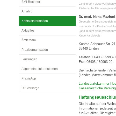
BMI-Rechner
Land in dem diese verliehen 
Pädiatrische Hämatologie un
Anfahrt
Impfsicherheit
Notdienste
Empfehlungen zum
Dr. med. Nona Mazhari
Kontaktinformation
Gesetzliche Berufsbezeichnu
Fachärztin für Kinder- und J
Aktuelles
Land in dem diese verliehen 
Häufige Fragen
Hörlexikon
Kinderkardiologie
Ärzteteam
Konrad-Adenauer-Str. 21
35440 Linden
Recht auf Impfung
Material zu den Vo
Praxisorganisation
Telefon:
06403 /69993-0
Leistungen
Fax:
06403 / 69993-20
Vorsorge- und Impf
Entwicklungskalen
Allgemeine Informationen
Die nachstehenden Verli
(Landes-)Ärztekammer fi
PraxisApp
Broschüren und Inf
Landesärztekammer He
U0-Vorsorge
Kassenärztliche Vereini
Haftungsausschlu
Familienzeit gesun
Die Inhalte auf der Webs
Informationen jederzeit 
für Aktualität, Richtigk