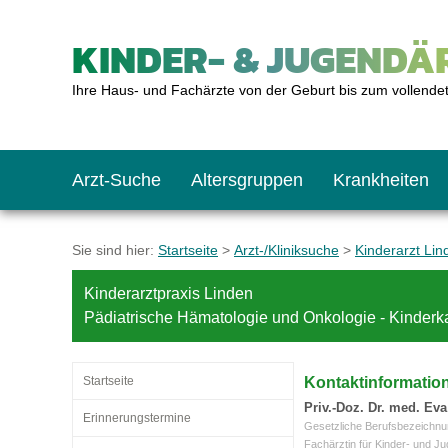
KINDER- & JUGENDÄR
Ihre Haus- und Fachärzte von der Geburt bis zum vollende
Arzt-Suche
Altersgruppen
Krankheiten
Das erste Jahr
Baby: U1 bis U6
Impfkalender
Notrufnummern
Notdienste
BMI-Rechner
Sie sind hier:
Startseite
>
Arzt-/Kliniksuche
>
Kinderarzt Lin
Kinderarztpraxis Linden
Kleinkinder
Kleinkind: U7 bis 
Impfen: Wann und w
Giftnotruf
Sozialpädiatrie
Körpergrößen-Rec
Pädiatrische Hämatologie und Onkologie - Kinderk
Schulkinder
Schulkind: U10 bi
Was muss man bea
Hausapotheke
Gesundheitsämter
Blutdruckrechner
Startseite
Kontaktinformatio
Priv.-Doz. Dr. med. E
Erinnerungstermine
Gesetzliche Berufsbezeichnu
Jugendliche
Teenager: J1 bis J
Impfreaktionen
Sofortmaßnahmen
Link-Tipps
Wachstum-Rechne
Fachärztin für Kinder- und J