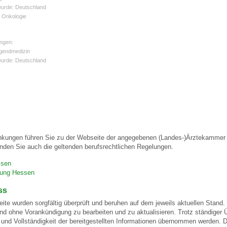
wurde: Deutschland
d Onkologie
 Bildschirmmediengebrauch
ngen:
ugendmedizin
wurde: Deutschland
rsorgen
erinnerung
der
nkungen führen Sie zu der Webseite der angegebenen (Landes-)Ärztekammer u
nden Sie auch die geltenden berufsrechtlichen Regelungen.
ormationsflyer
ssen
gung Hessen
ss
d gestalten
eite wurden sorgfältig überprüft und beruhen auf dem jeweils aktuellen Stand. 
und ohne Vorankündigung zu bearbeiten und zu aktualisieren. Trotz ständiger
eit und Vollständigkeit der bereitgestellten Informationen übernommen werden