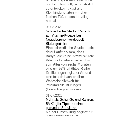
Muskeln, spürt den Untergrund
und hilft dem Fuß, sich natürlich
zu entwickeln. „Fast alle
Kleinkinder starten mit eher
flachen Füßen, das ist völlig
normal.
03.08.2026
Schwedische Studie: Verzicht
auf Vitamin-K-Gabe bei
Neugeborenen verdoppelt
Blutungsrisiko
Eine schwedische Studie macht
darauf aufmerksam, dass
Babys, die keine intramuskuläre
Vitamin-K-Gabe erhielten, bis
zum Alter von sechs Monaten
eine um 52% erhöhtes Risiko
für Blutungen jeglicher Art und
eine fast dreifach erhöhte
Wahrscheinlichkeit für
intrakranielle Blutungen
(Hirnblutung) aufwiesen.
31.07.2026
Mehr als Schultüte und Ranzen:
BVKJ gibt Tipps für einen
gesunden Schulstart
Mit der Einschulung beginnt für