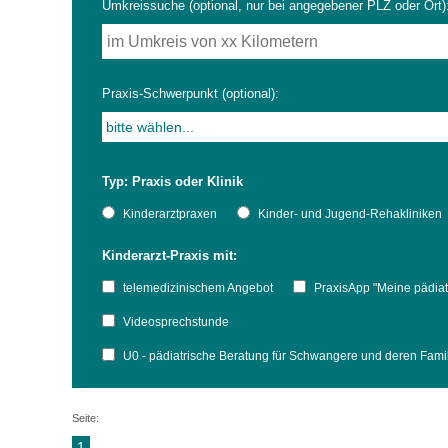
Umkreissuche (optional, nur bei angegebener PLZ oder Ort)
Impfsicherheit
Notdienste
Empfehlungen zum
Praxis-Schwerpunkt (optional):
Häufige Fragen
Hörlexikon
Typ: Praxis oder Klinik
Recht auf Impfung
Material zu den Vo
Kinderarztpraxen
Kinder- und Jugend-Rehakliniken
Kinderarzt-Praxis mit:
Vorsorge- und Impf
Entwicklungskalen
telemedizinischem Angebot
PraxisApp "Meine pädiat
Broschüren und Inf
Videosprechstunde
U0 - pädiatrische Beratung für Schwangere und deren Fam
Familienzeit gesun
Seite:
1