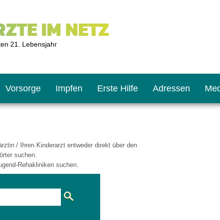
ZTE IM NETZ
ten 21. Lebensjahr
Vorsorge
Impfen
Erste Hilfe
Adressen
Med
ztin / Ihren Kinderarzt entweder direkt über den
U9
ie oft?
hner
örter suchen.
ugend-Rehakliniken suchen.
s U11
chten?
2
r