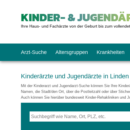
KINDER- & JUGENDÄR
Ihre Haus- und Fachärzte von der Geburt bis zum vollende
Arzt-Suche
Altersgruppen
Krankheiten
Das erste Jahr
Baby: U1 bis U6
Impfkalender
Notrufnummern
Notdienste
BMI-Rechner
Kinderärzte und Jugendärzte in Linden
Mit der Kinderarzt und Jugendarzt-Suche können Sie Ihre Kinderär
Kleinkinder
Kleinkind: U7 bis 
Impfen: Wann und w
Giftnotruf
Sozialpädiatrie
Körpergrößen-Rec
Namen, die Stadt/den Ort, über die Postleitzahl oder über Stichw
Auch können Sie hierüber bundesweit Kinder-Rehakliniken und J
Schulkinder
Schulkind: U10 bi
Was muss man bea
Hausapotheke
Gesundheitsämter
Blutdruckrechner
Jugendliche
Teenager: J1 bis J
Impfreaktionen
Sofortmaßnahmen
Link-Tipps
Wachstum-Rechne