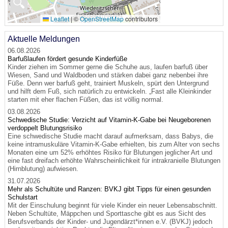
🔍
Leaflet
|
©
OpenStreetMap
contributors
Aktuelle Meldungen
06.08.2026
Barfußlaufen fördert gesunde Kinderfüße
Kinder ziehen im Sommer gerne die Schuhe aus, laufen barfuß über
Wiesen, Sand und Waldboden und stärken dabei ganz nebenbei ihre
Füße. Denn wer barfuß geht, trainiert Muskeln, spürt den Untergrund
und hilft dem Fuß, sich natürlich zu entwickeln. „Fast alle Kleinkinder
starten mit eher flachen Füßen, das ist völlig normal.
03.08.2026
Schwedische Studie: Verzicht auf Vitamin-K-Gabe bei Neugeborenen
verdoppelt Blutungsrisiko
Eine schwedische Studie macht darauf aufmerksam, dass Babys, die
keine intramuskuläre Vitamin-K-Gabe erhielten, bis zum Alter von sechs
Monaten eine um 52% erhöhtes Risiko für Blutungen jeglicher Art und
eine fast dreifach erhöhte Wahrscheinlichkeit für intrakranielle Blutungen
(Hirnblutung) aufwiesen.
31.07.2026
Mehr als Schultüte und Ranzen: BVKJ gibt Tipps für einen gesunden
Schulstart
Mit der Einschulung beginnt für viele Kinder ein neuer Lebensabschnitt.
Neben Schultüte, Mäppchen und Sporttasche gibt es aus Sicht des
Berufsverbands der Kinder- und Jugendärzt*innen e.V. (BVKJ) jedoch