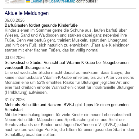
Leaflet
|
©
OpenStreetMap
contributors
Aktuelle Meldungen
06.08.2026
Barfußlaufen fördert gesunde Kinderfüße
Kinder ziehen im Sommer gerne die Schuhe aus, laufen barfuß über
Wiesen, Sand und Waldboden und stärken dabei ganz nebenbei ihre
Füße. Denn wer barfuß geht, trainiert Muskeln, spürt den Untergrund
und hilft dem Fuß, sich natürlich zu entwickeln. „Fast alle Kleinkinder
starten mit eher flachen Füßen, das ist völlig normal.
03.08.2026
Schwedische Studie: Verzicht auf Vitamin-K-Gabe bei Neugeborenen
verdoppelt Blutungsrisiko
Eine schwedische Studie macht darauf aufmerksam, dass Babys, die
keine intramuskuläre Vitamin-K-Gabe erhielten, bis zum Alter von sechs
Monaten eine um 52% erhöhtes Risiko für Blutungen jeglicher Art und
eine fast dreifach erhöhte Wahrscheinlichkeit für intrakranielle Blutungen
(Hirnblutung) aufwiesen.
31.07.2026
Mehr als Schultüte und Ranzen: BVKJ gibt Tipps für einen gesunden
Schulstart
Mit der Einschulung beginnt für viele Kinder ein neuer Lebensabschnitt.
Neben Schultüte, Mäppchen und Sporttasche gibt es aus Sicht des
Berufsverbands der Kinder- und Jugendärzt*innen e.V. (BVKJ) jedoch
noch weitere wichtige Punkte, die Eltern für einen gesunden Start in den
Schulalltag beachten sollten.