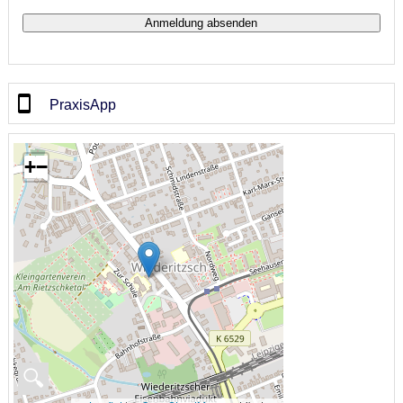
PraxisApp
+
−
🔍