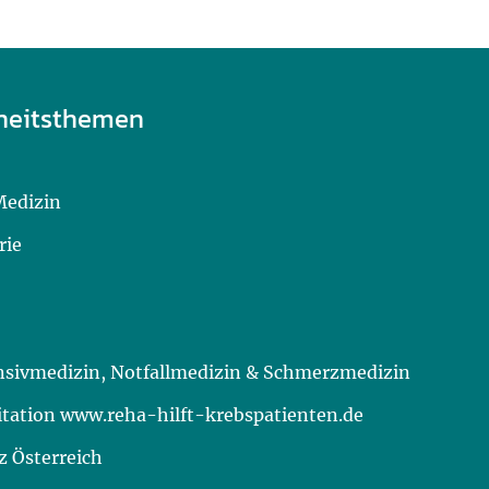
heitsthemen
Medizin
rie
ensivmedizin, Notfallmedizin & Schmerzmedizin
itation www.reha-hilft-krebspatienten.de
 Österreich