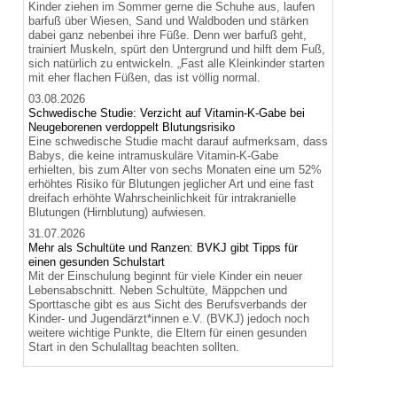
Kinder ziehen im Sommer gerne die Schuhe aus, laufen
barfuß über Wiesen, Sand und Waldboden und stärken
dabei ganz nebenbei ihre Füße. Denn wer barfuß geht,
trainiert Muskeln, spürt den Untergrund und hilft dem Fuß,
sich natürlich zu entwickeln. „Fast alle Kleinkinder starten
mit eher flachen Füßen, das ist völlig normal.
03.08.2026
Schwedische Studie: Verzicht auf Vitamin-K-Gabe bei
Neugeborenen verdoppelt Blutungsrisiko
Eine schwedische Studie macht darauf aufmerksam, dass
Babys, die keine intramuskuläre Vitamin-K-Gabe
erhielten, bis zum Alter von sechs Monaten eine um 52%
erhöhtes Risiko für Blutungen jeglicher Art und eine fast
dreifach erhöhte Wahrscheinlichkeit für intrakranielle
Blutungen (Hirnblutung) aufwiesen.
31.07.2026
Mehr als Schultüte und Ranzen: BVKJ gibt Tipps für
einen gesunden Schulstart
Mit der Einschulung beginnt für viele Kinder ein neuer
Lebensabschnitt. Neben Schultüte, Mäppchen und
Sporttasche gibt es aus Sicht des Berufsverbands der
Kinder- und Jugendärzt*innen e.V. (BVKJ) jedoch noch
weitere wichtige Punkte, die Eltern für einen gesunden
Start in den Schulalltag beachten sollten.