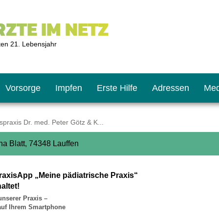
ZTE IM NETZ
ten 21. Lebensjahr
Vorsorge
Impfen
Erste Hilfe
Adressen
Med
raxis Dr. med. Peter Götz & K...
na Blatt, 74348 Lauffen
U9
ie oft?
hner
raxisApp „Meine pädiatrische Praxis“
s U11
chten?
altet!
unserer Praxis –
 auf Ihrem Smartphone
2
r