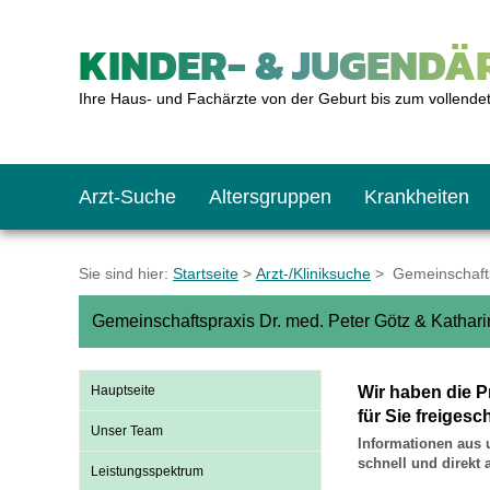
KINDER- & JUGENDÄR
Ihre Haus- und Fachärzte von der Geburt bis zum vollende
Arzt-Suche
Altersgruppen
Krankheiten
Das erste Jahr
Baby: U1 bis U6
Impfkalender
Notrufnummern
Notdienste
BMI-Rechner
Sie sind hier:
Startseite
>
Arzt-/Kliniksuche
> Gemeinschaftsp
Gemeinschaftspraxis Dr. med. Peter Götz & Kathari
Kleinkinder
Kleinkind: U7 bis 
Impfen: Wann und w
Giftnotruf
Sozialpädiatrie
Körpergrößen-Rec
Hauptseite
Wir haben die P
Schulkinder
Schulkind: U10 bi
Was muss man bea
Hausapotheke
Gesundheitsämter
Blutdruckrechner
für Sie freigesch
Unser Team
Informationen aus 
schnell und direkt
Leistungsspektrum
Jugendliche
Teenager: J1 bis J
Impfreaktionen
Sofortmaßnahmen
Link-Tipps
Wachstum-Rechne