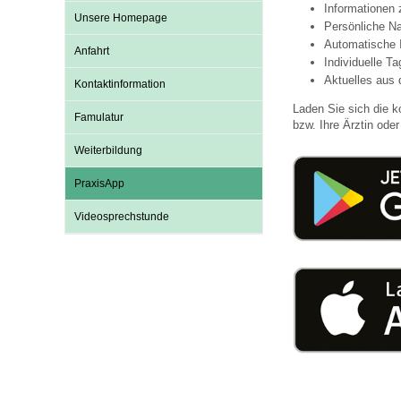
Informationen
Unsere Homepage
Persönliche Na
Automatische 
Anfahrt
Impfsicherheit
Notdienste
Empfehlungen zum
Individuelle T
Aktuelles aus 
Kontaktinformation
Laden Sie sich die k
Häufige Fragen
Hörlexikon
Famulatur
bzw. Ihre Ärztin oder 
Weiterbildung
Recht auf Impfung
Material zu den Vo
PraxisApp
Videosprechstunde
Vorsorge- und Impf
Entwicklungskalen
Broschüren und Inf
Familienzeit gesun