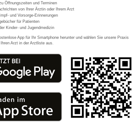
 zu Öffnungszeiten und Terminen
chrichten von Ihrer Ärztin oder Ihrem Arzt
Impf- und Vorsorge-Erinnerungen
 Bildschirmmediengebrauch
agebücher für Patienten
der Kinder- und Jugendmedizin
ostenlose App für Ihr Smartphone herunter und wählen Sie unsere Praxis
Ihren Arzt in der Arztliste aus.
rsorgen
erinnerung
der
ormationsflyer
d gestalten