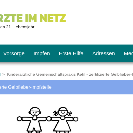
ZTE IM NETZ
ten 21. Lebensjahr
Vorsorge
Impfen
Erste Hilfe
Adressen
Med
l
> Kinderärztliche Gemeinschaftspraxis Kehl - zertifizierte Gelbfieber-
erte Gelbfieber-Impfstelle
U9
ie oft?
hner
s U11
chten?
2
r