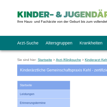
KINDER- & JUGENDÄR
Ihre Haus- und Fachärzte von der Geburt bis zum vollende
Arzt-Suche
Altersgruppen
Krankheiten
Das erste Jahr
Baby: U1 bis U6
Impfkalender
Notrufnummern
Notdienste
BMI-Rechner
Sie sind hier:
Startseite
>
Arzt-/Kliniksuche
>
Kinderarzt Keh
Kinderärztliche Gemeinschaftspraxis Kehl - zertifizi
Kleinkinder
Kleinkind: U7 bis 
Impfen: Wann und w
Giftnotruf
Sozialpädiatrie
Körpergrößen-Rec
Startseite
Schulkinder
Schulkind: U10 bi
Was muss man bea
Hausapotheke
Gesundheitsämter
Blutdruckrechner
Leistungen
Erinnerungstermine
Jugendliche
Teenager: J1 bis J
Impfreaktionen
Sofortmaßnahmen
Link-Tipps
Wachstum-Rechne