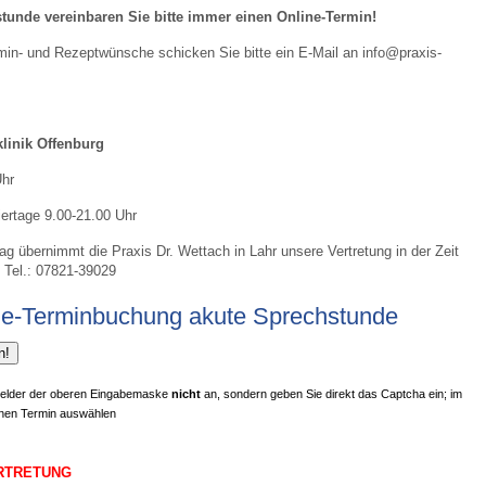
tunde vereinbaren Sie bitte immer einen Online-Termin!
rmin- und Rezeptwünsche schicken Sie bitte ein E-Mail an info@praxis-
linik Offenburg
Uhr
rtage 9.00-21.00 Uhr
g übernimmt die Praxis Dr. Wettach in Lahr unsere Vertretung in der Zeit
; Tel.: 07821-39029
ne-Terminbuchung akute Sprechstunde
n!
e Felder der oberen Eingabemaske
nicht
an, sondern geben Sie direkt das Captcha ein; im
inen Termin auswählen
RTRETUNG