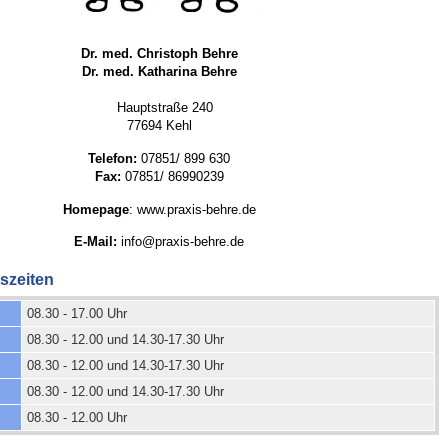
Dr. med. Christoph Behre
 Bildschirmmediengebrauch
Dr. med. Katharina Behre
Hauptstraße 240
77694 Kehl
Telefon:
07851/ 899 630
Fax:
07851/ 86990239
rsorgen
Homepage
:
www.praxis-behre.de
E-Mail:
info@praxis-behre.de
erinnerung
der
szeiten
08.30 - 17.00 Uhr
ormationsflyer
08.30 - 12.00 und 14.30-17.30 Uhr
08.30 - 12.00 und 14.30-17.30 Uhr
d gestalten
08.30 - 12.00 und 14.30-17.30 Uhr
08.30 - 12.00 Uhr