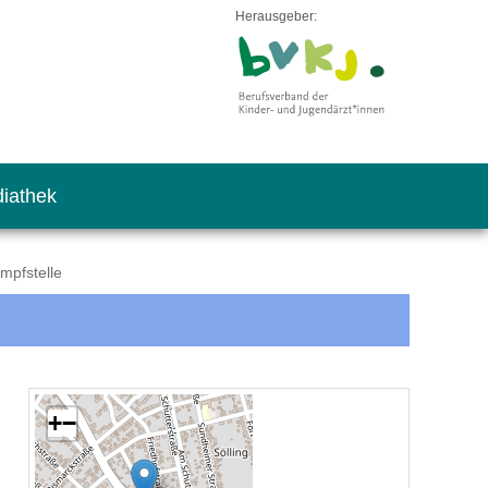
Herausgeber:
iathek
Impfstelle
+
−