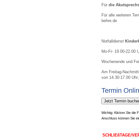
U0-Vorsorge
Für
die Akutsprechs
Für alle weiteren Te
behre.de
Notfalldienst
Kinderk
Mo-Fr- 19.00-22.00 
Wochenende und Feie
Am Freitag-Nachmitta
von 14.30-17.00 Uhr
Termin Onli
Jetzt Termin buche
Wichtig: Klicken Sie di
Anschluss können Sie e
SCHLIEßTAGE/VE