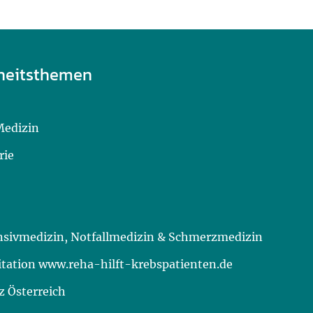
heitsthemen
Medizin
rie
ensivmedizin, Notfallmedizin & Schmerzmedizin
itation www.reha-hilft-krebspatienten.de
 Österreich