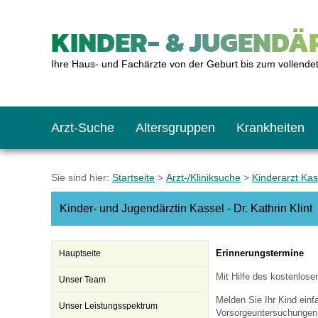
KINDER- & JUGENDÄR
Ihre Haus- und Fachärzte von der Geburt bis zum vollende
Arzt-Suche
Altersgruppen
Krankheiten
Das erste Jahr
Baby: U1 bis U6
Impfkalender
Notrufnummern
Notdienste
BMI-Rechner
Sie sind hier:
Startseite
>
Arzt-/Kliniksuche
>
Kinderarzt Kas
Kinder- und Jugendärztin Kassel - Dr. Kathrin Klint
Kleinkinder
Kleinkind: U7 bis 
Impfen: Wann und w
Giftnotruf
Sozialpädiatrie
Körpergrößen-Rec
Erinnerungstermine
Hauptseite
Schulkinder
Schulkind: U10 bi
Was muss man bea
Hausapotheke
Gesundheitsämter
Blutdruckrechner
Mit Hilfe des kostenlos
Unser Team
Melden Sie Ihr Kind ein
Unser Leistungsspektrum
Jugendliche
Teenager: J1 bis J
Impfreaktionen
Sofortmaßnahmen
Link-Tipps
Wachstum-Rechne
Vorsorgeuntersuchungen 