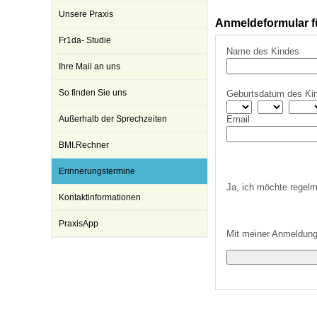
Unsere Praxis
Anmeldeformular f
Fr1da- Studie
Impfsicherheit
Notdienste
Empfehlungen zum
Name des Kindes
Ihre Mail an uns
Häufige Fragen
Hörlexikon
So finden Sie uns
Geburtsdatum des Ki
.
.
Außerhalb der Sprechzeiten
Email
Recht auf Impfung
Material zu den Vo
BMI.Rechner
Erinnerungstermine
Vorsorge- und Impf
Entwicklungskalen
Ja, ich möchte regelm
Kontaktinformationen
PraxisApp
Broschüren und Inf
Mit meiner Anmeldung
Familienzeit gesun