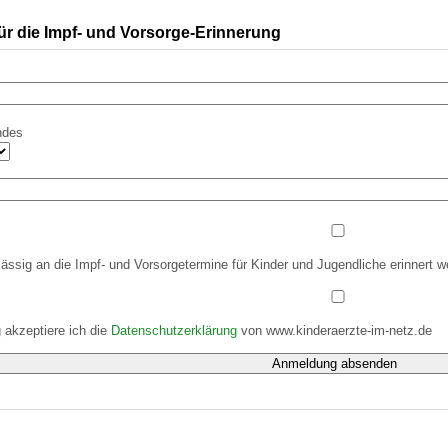
ür die Impf- und Vorsorge-Erinnerung
 Bildschirmmediengebrauch
ndes
rsorgen
erinnerung
der
ässig an die Impf- und Vorsorgetermine für Kinder und Jugendliche erinnert 
ormationsflyer
 akzeptiere ich die
Datenschutzerklärung
von www.kinderaerzte-im-netz.de
d gestalten