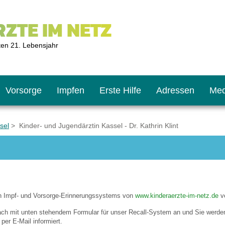
ZTE IM NETZ
ten 21. Lebensjahr
Vorsorge
Impfen
Erste Hilfe
Adressen
Med
sel
> Kinder- und Jugendärztin Kassel - Dr. Kathrin Klint
U9
ie oft?
hner
s U11
chten?
en Impf- und Vorsorge-Erinnerungssystems von
www.kinderaerzte-im-netz.de
ve
fach mit unten stehendem Formular für unser Recall-System an und Sie werde
2
r
per E-Mail informiert.