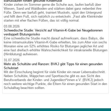
Barfußlaufen fördert gesunde Kinderfüße
Kinder ziehen im Sommer gerne die Schuhe aus, laufen barfuß über
Wiesen, Sand und Waldboden und stärken dabei ganz nebenbei ihre
Füße. Denn wer barfuß geht, trainiert Muskeln, spürt den Untergrund
und hilft dem Fuß, sich natürlich zu entwickeln. „Fast alle Kleinkinder
starten mit eher flachen Füßen, das ist völlig normal.
03.08.2026
Schwedische Studie: Verzicht auf Vitamin-K-Gabe bei Neugeborenen
verdoppelt Blutungsrisiko
Eine schwedische Studie macht darauf aufmerksam, dass Babys, die
keine intramuskuläre Vitamin-K-Gabe erhielten, bis zum Alter von sechs
Monaten eine um 52% erhöhtes Risiko für Blutungen jeglicher Art und
eine fast dreifach erhöhte Wahrscheinlichkeit für intrakranielle Blutungen
(Hirnblutung) aufwiesen.
31.07.2026
Mehr als Schultüte und Ranzen: BVKJ gibt Tipps für einen gesunden
Schulstart
Mit der Einschulung beginnt für viele Kinder ein neuer Lebensabschnitt.
Neben Schultüte, Mäppchen und Sporttasche gibt es aus Sicht des
Berufsverbands der Kinder- und Jugendärzt*innen e.V. (BVKJ) jedoch
noch weitere wichtige Punkte, die Eltern für einen gesunden Start in den
Schulalltag beachten sollten.