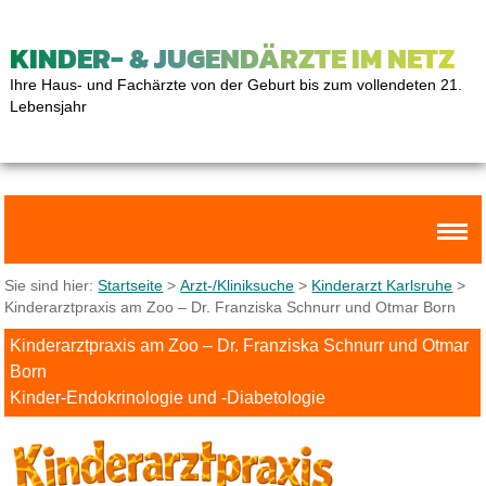
KINDER- & JUGENDÄRZTE IM NETZ
Ihre Haus- und Fachärzte von der Geburt bis zum vollendeten 21.
Lebensjahr
Sie sind hier:
Startseite
>
Arzt-/Kliniksuche
>
Kinderarzt Karlsruhe
>
Kinderarztpraxis am Zoo ‒ Dr. Franziska Schnurr und Otmar Born
Kinderarztpraxis am Zoo ‒ Dr. Franziska Schnurr und Otmar
Born
Kinder-Endokrinologie und -Diabetologie