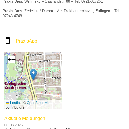
Praxis Dres. Willimsky ‒ Saarlandstr. 88 ‒ Tel. 0721-817261
Praxis Dres. Zedelius / Damm ‒ Am Dickhäuterplatz 1, Ettlingen ‒ Tel.
07243-4748
PraxisApp
+
−
🔍
Leaflet
|
©
OpenStreetMap
contributors
Aktuelle Meldungen
06.08.2026