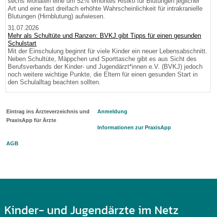
sechs Monaten eine um 52% erhöhtes Risiko für Blutungen jeglicher
Art und eine fast dreifach erhöhte Wahrscheinlichkeit für intrakranielle
Blutungen (Hirnblutung) aufwiesen.
31.07.2026
Mehr als Schultüte und Ranzen: BVKJ gibt Tipps für einen gesunden
Schulstart
Mit der Einschulung beginnt für viele Kinder ein neuer Lebensabschnitt.
Neben Schultüte, Mäppchen und Sporttasche gibt es aus Sicht des
Berufsverbands der Kinder- und Jugendärzt*innen e.V. (BVKJ) jedoch
noch weitere wichtige Punkte, die Eltern für einen gesunden Start in
den Schulalltag beachten sollten.
Eintrag ins Ärzteverzeichnis und
Anmeldung
PraxisApp für Ärzte
Informationen zur PraxisApp
AGB
Kinder- und Jugendärzte im Netz