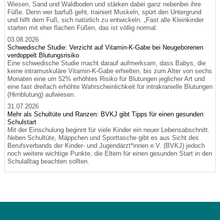
Wiesen, Sand und Waldboden und stärken dabei ganz nebenbei ihre
Füße. Denn wer barfuß geht, trainiert Muskeln, spürt den Untergrund
und hilft dem Fuß, sich natürlich zu entwickeln. „Fast alle Kleinkinder
starten mit eher flachen Füßen, das ist völlig normal.
03.08.2026
Schwedische Studie: Verzicht auf Vitamin-K-Gabe bei Neugeborenen
verdoppelt Blutungsrisiko
Eine schwedische Studie macht darauf aufmerksam, dass Babys, die
keine intramuskuläre Vitamin-K-Gabe erhielten, bis zum Alter von sechs
Monaten eine um 52% erhöhtes Risiko für Blutungen jeglicher Art und
eine fast dreifach erhöhte Wahrscheinlichkeit für intrakranielle Blutungen
(Hirnblutung) aufwiesen.
31.07.2026
Mehr als Schultüte und Ranzen: BVKJ gibt Tipps für einen gesunden
Schulstart
Mit der Einschulung beginnt für viele Kinder ein neuer Lebensabschnitt.
Neben Schultüte, Mäppchen und Sporttasche gibt es aus Sicht des
Berufsverbands der Kinder- und Jugendärzt*innen e.V. (BVKJ) jedoch
noch weitere wichtige Punkte, die Eltern für einen gesunden Start in den
Schulalltag beachten sollten.