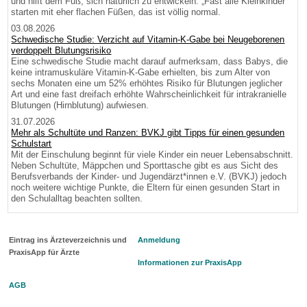
und hilft dem Fuß, sich natürlich zu entwickeln. „Fast alle Kleinkinder
starten mit eher flachen Füßen, das ist völlig normal.
03.08.2026
Schwedische Studie: Verzicht auf Vitamin-K-Gabe bei Neugeborenen
verdoppelt Blutungsrisiko
Eine schwedische Studie macht darauf aufmerksam, dass Babys, die
keine intramuskuläre Vitamin-K-Gabe erhielten, bis zum Alter von
sechs Monaten eine um 52% erhöhtes Risiko für Blutungen jeglicher
Art und eine fast dreifach erhöhte Wahrscheinlichkeit für intrakranielle
Blutungen (Hirnblutung) aufwiesen.
31.07.2026
Mehr als Schultüte und Ranzen: BVKJ gibt Tipps für einen gesunden
Schulstart
Mit der Einschulung beginnt für viele Kinder ein neuer Lebensabschnitt.
Neben Schultüte, Mäppchen und Sporttasche gibt es aus Sicht des
Berufsverbands der Kinder- und Jugendärzt*innen e.V. (BVKJ) jedoch
noch weitere wichtige Punkte, die Eltern für einen gesunden Start in
den Schulalltag beachten sollten.
Eintrag ins Ärzteverzeichnis und
Anmeldung
PraxisApp für Ärzte
Informationen zur PraxisApp
AGB