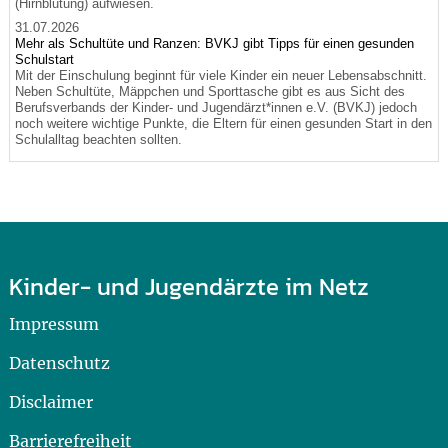
(Hirnblutung) aufwiesen.
31.07.2026
Mehr als Schultüte und Ranzen: BVKJ gibt Tipps für einen gesunden
Schulstart
Mit der Einschulung beginnt für viele Kinder ein neuer Lebensabschnitt.
Neben Schultüte, Mäppchen und Sporttasche gibt es aus Sicht des
Berufsverbands der Kinder- und Jugendärzt*innen e.V. (BVKJ) jedoch
noch weitere wichtige Punkte, die Eltern für einen gesunden Start in den
Schulalltag beachten sollten.
Kinder- und Jugendärzte im Netz
Impressum
Datenschutz
Disclaimer
Barrierefreiheit