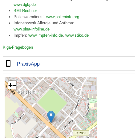
www.dgkj.de
BMI Rechner
Pollenwarndienst:
www.polleninfo.org
Infonetzwerk Allergie und Asthma:
www.pina-infoline.de
Impfen:
www.impfen-info.de
,
www.stiko.de
Kiga-Fragebogen
PraxisApp
+
−