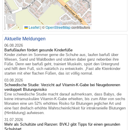
🔍
Leaflet
|
©
OpenStreetMap
contributors
Aktuelle Meldungen
06.08.2026
Barfußlaufen fördert gesunde Kinderfüße
Kinder ziehen im Sommer gerne die Schuhe aus, laufen barfuß über
Wiesen, Sand und Waldboden und stärken dabei ganz nebenbei ihre
Füße. Denn wer barfuß geht, trainiert Muskeln, spürt den Untergrund
und hilft dem Fuß, sich natürlich zu entwickeln. „Fast alle Kleinkinder
starten mit eher flachen Füßen, das ist völlig normal.
03.08.2026
Schwedische Studie: Verzicht auf Vitamin-K-Gabe bei Neugeborenen
verdoppelt Blutungsrisiko
Eine schwedische Studie macht darauf aufmerksam, dass Babys, die
keine intramuskuläre Vitamin-K-Gabe erhielten, bis zum Alter von sechs
Monaten eine um 52% erhöhtes Risiko für Blutungen jeglicher Art und
eine fast dreifach erhöhte Wahrscheinlichkeit für intrakranielle Blutungen
(Hirnblutung) aufwiesen.
31.07.2026
Mehr als Schultüte und Ranzen: BVKJ gibt Tipps für einen gesunden
Schulstart