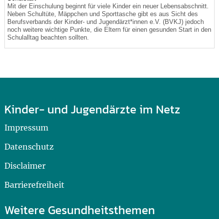
Mit der Einschulung beginnt für viele Kinder ein neuer Lebensabschnitt.
Neben Schultüte, Mäppchen und Sporttasche gibt es aus Sicht des
Berufsverbands der Kinder- und Jugendärzt*innen e.V. (BVKJ) jedoch
noch weitere wichtige Punkte, die Eltern für einen gesunden Start in den
Schulalltag beachten sollten.
Kinder- und Jugendärzte im Netz
Impressum
Datenschutz
Disclaimer
Barrierefreiheit
Weitere Gesundheitsthemen