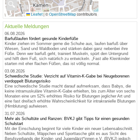
🔍
Leaflet
|
©
OpenStreetMap
contributors
Aktuelle Meldungen
06.08.2026
Barfußlaufen fördert gesunde Kinderfüße
Kinder ziehen im Sommer gerne die Schuhe aus, laufen barfuß über
Wiesen, Sand und Waldboden und stärken dabei ganz nebenbei ihre
Füße. Denn wer barfuß geht, trainiert Muskeln, spürt den Untergrund
und hilft dem Fuß, sich natürlich zu entwickeln. „Fast alle Kleinkinder
starten mit eher flachen Füßen, das ist völlig normal.
03.08.2026
Schwedische Studie: Verzicht auf Vitamin-K-Gabe bei Neugeborenen
verdoppelt Blutungsrisiko
Eine schwedische Studie macht darauf aufmerksam, dass Babys, die
keine intramuskuläre Vitamin-K-Gabe erhielten, bis zum Alter von sechs
Monaten eine um 52% erhöhtes Risiko für Blutungen jeglicher Art und
eine fast dreifach erhöhte Wahrscheinlichkeit für intrakranielle Blutungen
(Hirnblutung) aufwiesen.
31.07.2026
Mehr als Schultüte und Ranzen: BVKJ gibt Tipps für einen gesunden
Schulstart
Mit der Einschulung beginnt für viele Kinder ein neuer Lebensabschnitt.
Neben Schultüte, Mäppchen und Sporttasche gibt es aus Sicht des
Berufsverbands der Kinder- und Jugendärzt*innen e.V. (BVKJ) jedoch