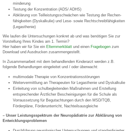
minderung
Testung der Konzentration (ADS/ ADHS)
Abklärung von Teilleistungsschwächen wie Testung der Rechen­
fähig­keiten (Dyskalkulie) und Lese- sowie Recht­schreib­fähig­keiten
(Legasthenie)
Wie laufen die Untersuchungen konkret ab und was benötigen Sie zur
Vorstellung Ihres Kindes am 1. Termin?
Hier haben wir für Sie ein
Elternmerkblatt
und einen
Fragebogen
zum
Download und Ausdrucken zusammengestellt.
In Zusammenarbeit mit dem behandlenden Kinderarzt werden z.B.
folgende Behandlungen eingeleitet und / oder überwacht:
multimodale Therapie von Konzentrationsstörungen
Weitervermittlung an Therapeuten für Legasthenie und Dyskalkulie
Einleitung von schulbegleitenden Maß­nahmen und Erstellung
entsprechender Ärztlicher Beschei­nigungen für die Schule als
Vorraussetzung für Begutachtungen durch den MSD/TQB,
Förderpläne, Förderunterricht, Nachteilsausgleiche
– Unser Leistungsspektrum der Neuro­pädiatrie zur Abklärung von
Entwicklungsproblemen
Durchführung neurologischer Untersuchungen und standardisierter