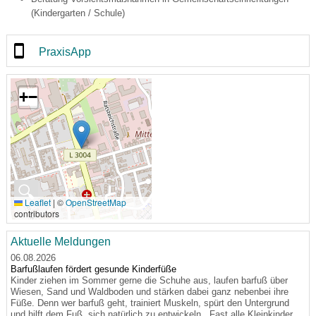
(Kindergarten / Schule)
PraxisApp
+
−
🔍
Leaflet
|
©
OpenStreetMap
contributors
Aktuelle Meldungen
06.08.2026
Barfußlaufen fördert gesunde Kinderfüße
Kinder ziehen im Sommer gerne die Schuhe aus, laufen barfuß über
Wiesen, Sand und Waldboden und stärken dabei ganz nebenbei ihre
Füße. Denn wer barfuß geht, trainiert Muskeln, spürt den Untergrund
und hilft dem Fuß, sich natürlich zu entwickeln. „Fast alle Kleinkinder