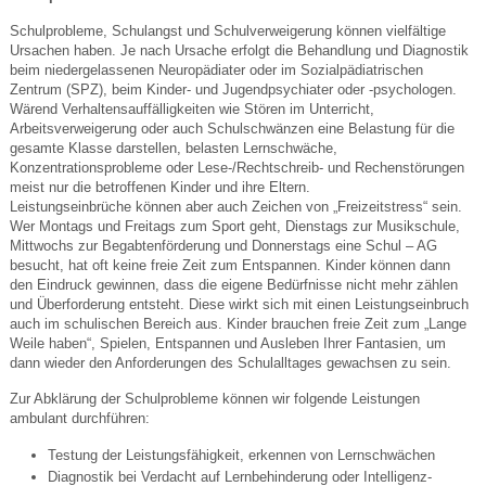
Schulprobleme, Schulangst und Schulverweigerung können vielfältige
Ursachen haben. Je nach Ursache erfolgt die Behandlung und Diagnostik
beim niedergelassenen Neuropädiater oder im Sozialpädiatrischen
Zentrum (SPZ), beim Kinder- und Jugendpsychiater oder -psychologen.
Wärend Verhaltensauffälligkeiten wie Stören im Unterricht,
Arbeitsverweigerung oder auch Schulschwänzen eine Belastung für die
gesamte Klasse darstellen, belasten Lernschwäche,
Konzentrationsprobleme oder Lese-/Rechtschreib- und Rechenstörungen
meist nur die betroffenen Kinder und ihre Eltern.
Leistungseinbrüche können aber auch Zeichen von „Freizeitstress“ sein.
Wer Montags und Freitags zum Sport geht, Dienstags zur Musikschule,
Mittwochs zur Begabtenförderung und Donnerstags eine Schul – AG
besucht, hat oft keine freie Zeit zum Entspannen. Kinder können dann
den Eindruck gewinnen, dass die eigene Bedürfnisse nicht mehr zählen
und Überforderung entsteht. Diese wirkt sich mit einen Leistungseinbruch
auch im schulischen Bereich aus. Kinder brauchen freie Zeit zum „Lange
Weile haben“, Spielen, Entspannen und Ausleben Ihrer Fantasien, um
dann wieder den Anforderungen des Schulalltages gewachsen zu sein.
Zur Abklärung der Schulprobleme können wir folgende Leistungen
ambulant durchführen:
Testung der Leistungsfähigkeit, erkennen von Lernschwächen
Diagnostik bei Verdacht auf Lernbehinderung oder Intel­ligenz­