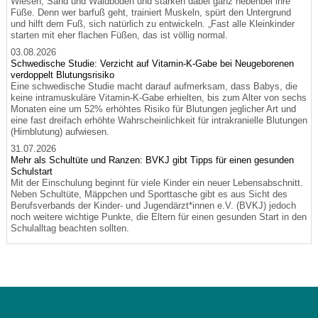
Wiesen, Sand und Waldboden und stärken dabei ganz nebenbei ihre
Füße. Denn wer barfuß geht, trainiert Muskeln, spürt den Untergrund
und hilft dem Fuß, sich natürlich zu entwickeln. „Fast alle Kleinkinder
starten mit eher flachen Füßen, das ist völlig normal.
03.08.2026
Schwedische Studie: Verzicht auf Vitamin-K-Gabe bei Neugeborenen
verdoppelt Blutungsrisiko
Eine schwedische Studie macht darauf aufmerksam, dass Babys, die
keine intramuskuläre Vitamin-K-Gabe erhielten, bis zum Alter von sechs
Monaten eine um 52% erhöhtes Risiko für Blutungen jeglicher Art und
eine fast dreifach erhöhte Wahrscheinlichkeit für intrakranielle Blutungen
(Hirnblutung) aufwiesen.
31.07.2026
Mehr als Schultüte und Ranzen: BVKJ gibt Tipps für einen gesunden
Schulstart
Mit der Einschulung beginnt für viele Kinder ein neuer Lebensabschnitt.
Neben Schultüte, Mäppchen und Sporttasche gibt es aus Sicht des
Berufsverbands der Kinder- und Jugendärzt*innen e.V. (BVKJ) jedoch
noch weitere wichtige Punkte, die Eltern für einen gesunden Start in den
Schulalltag beachten sollten.