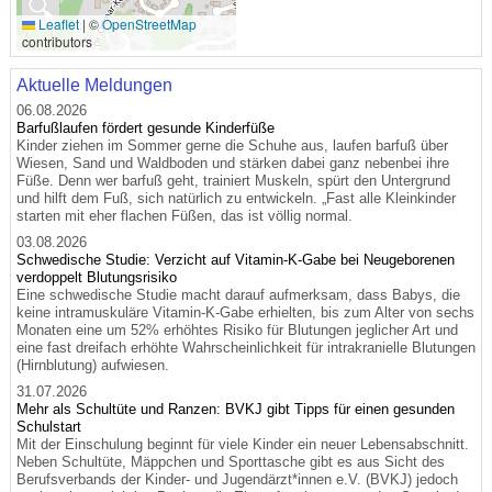
🔍
Leaflet
|
©
OpenStreetMap
contributors
Aktuelle Meldungen
06.08.2026
Barfußlaufen fördert gesunde Kinderfüße
Kinder ziehen im Sommer gerne die Schuhe aus, laufen barfuß über
Wiesen, Sand und Waldboden und stärken dabei ganz nebenbei ihre
Füße. Denn wer barfuß geht, trainiert Muskeln, spürt den Untergrund
und hilft dem Fuß, sich natürlich zu entwickeln. „Fast alle Kleinkinder
starten mit eher flachen Füßen, das ist völlig normal.
03.08.2026
Schwedische Studie: Verzicht auf Vitamin-K-Gabe bei Neugeborenen
verdoppelt Blutungsrisiko
Eine schwedische Studie macht darauf aufmerksam, dass Babys, die
keine intramuskuläre Vitamin-K-Gabe erhielten, bis zum Alter von sechs
Monaten eine um 52% erhöhtes Risiko für Blutungen jeglicher Art und
eine fast dreifach erhöhte Wahrscheinlichkeit für intrakranielle Blutungen
(Hirnblutung) aufwiesen.
31.07.2026
Mehr als Schultüte und Ranzen: BVKJ gibt Tipps für einen gesunden
Schulstart
Mit der Einschulung beginnt für viele Kinder ein neuer Lebensabschnitt.
Neben Schultüte, Mäppchen und Sporttasche gibt es aus Sicht des
Berufsverbands der Kinder- und Jugendärzt*innen e.V. (BVKJ) jedoch