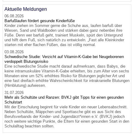
Aktuelle Meldungen
06.08.2026
Barfußlaufen fördert gesunde Kinderfüße
Kinder ziehen im Sommer gerne die Schuhe aus, laufen barfuß über
Wiesen, Sand und Waldboden und stärken dabei ganz nebenbei ihre
Füße. Denn wer barfuß geht, trainiert Muskeln, spürt den Untergrund
und hilft dem Fuß, sich natürlich zu entwickeln. „Fast alle Kleinkinder
starten mit eher flachen Füßen, das ist völlig normal.
03.08.2026
Schwedische Studie: Verzicht auf Vitamin-K-Gabe bei Neugeborenen
verdoppelt Blutungsrisiko
Eine schwedische Studie macht darauf aufmerksam, dass Babys, die
keine intramuskuläre Vitamin-K-Gabe erhielten, bis zum Alter von sechs
Monaten eine um 52% erhöhtes Risiko für Blutungen jeglicher Art und
eine fast dreifach erhöhte Wahrscheinlichkeit für intrakranielle Blutungen
(Hirnblutung) aufwiesen.
31.07.2026
Mehr als Schultüte und Ranzen: BVKJ gibt Tipps für einen gesunden
Schulstart
Mit der Einschulung beginnt für viele Kinder ein neuer Lebensabschnitt.
Neben Schultüte, Mäppchen und Sporttasche gibt es aus Sicht des
Berufsverbands der Kinder- und Jugendärzt*innen e.V. (BVKJ) jedoch
noch weitere wichtige Punkte, die Eltern für einen gesunden Start in den
Schulalltag beachten sollten.