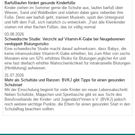
Barfußlaufen fördert gesunde Kinderfüße
Kinder ziehen im Sommer gerne die Schuhe aus, laufen barfuß über
Wiesen, Sand und Waldboden und stärken dabei ganz nebenbei ihre
Füße. Denn wer barfuß geht, trainiert Muskeln, spürt den Untergrund
und hilft dem Fuß, sich natürlich zu entwickeln. „Fast alle Kleinkinder
starten mit eher flachen Füßen, das ist völlig normal.
03.08.2026
Schwedische Studie: Verzicht auf Vitamin-K-Gabe bei Neugeborenen
verdoppelt Blutungsrisiko
Eine schwedische Studie macht darauf aufmerksam, dass Babys, die
keine intramuskuläre Vitamin-K-Gabe erhielten, bis zum Alter von sechs
Monaten eine um 52% erhöhtes Risiko für Blutungen jeglicher Art und
eine fast dreifach erhöhte Wahrscheinlichkeit für intrakranielle Blutungen
(Hirnblutung) aufwiesen.
31.07.2026
Mehr als Schultüte und Ranzen: BVKJ gibt Tipps für einen gesunden
Schulstart
Mit der Einschulung beginnt für viele Kinder ein neuer Lebensabschnitt.
Neben Schultüte, Mäppchen und Sporttasche gibt es aus Sicht des
Berufsverbands der Kinder- und Jugendärzt*innen e.V. (BVKJ) jedoch
noch weitere wichtige Punkte, die Eltern für einen gesunden Start in den
Schulalltag beachten sollten.